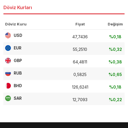
Döviz Kurları
Döviz Kuru
Fiyat
Değişim
USD
47,7436
%0,18
EUR
55,2510
%0,32
GBP
64,4811
%0,38
RUB
0,5825
%0,65
BHD
126,6241
%0,18
SAR
12,7093
%0,22