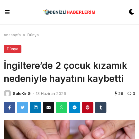
Skip
to
content
Anasayfa
»
Dünya
Dünya
İngiltere’de 2 çocuk kızamık
nedeniyle hayatını kaybetti
SoleKinG
-
13 Haziran 2026
26
0