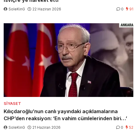
İsviçre’ye hareket etti
SoleKinG
22 Haziran 2026
0
91
SIYASET
Kılıçdaroğlu’nun canlı yayındaki açıklamalarına
CHP’den reaksiyon: ‘En vahim cümlelerinden biri…’
SoleKinG
21 Haziran 2026
0
52