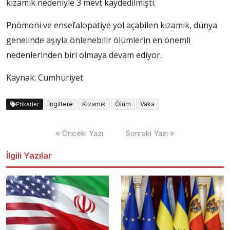
kızamık nedeniyle 3 mevt kaydedilmişti.
Pnömoni ve ensefalopatiye yol açabilen kızamık, dünya
genelinde aşıyla önlenebilir ölümlerin en önemli
nedenlerinden biri olmaya devam ediyor.
Kaynak: Cumhuriyet
İngiltere
Kızamık
Ölüm
Vaka
Etiketler
Yazı
« Önceki Yazı
Sonraki Yazı »
dolaşımı
İlgili Yazılar