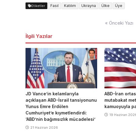
Fasıl
Katılım
Ukrayna
Ülke
Üye
Etiketler
Yazı
« Önceki Yazı
dolaşımı
İlgili Yazılar
JD Vance’in kelamlarıyla
ABD-İran ortas
açıklaşan ABD-İsrail tansiyonunu
mutabakat metn
Yunus Emre Erdölen
kamuoyuyla pa
Cumhuriyet’e kıymetlendirdi:
19 Haziran 202
‘ABD’nin bağımsızlık mücadelesi’
21 Haziran 2026