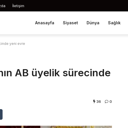
zda
İletişim
Anasayfa
Siyaset
Dünya
Sağlık
cinde yeni evre
ın AB üyelik sürecinde
36
0