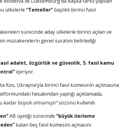
e Moldova ile Lüksemburg’da başka farklı yapılan
bu ülkelerle
“Temeller”
başlıklı birinci fasıl
akereleri sürecinde aday ülkelerle birinci açılan ve
n müzakerelerin genel suratını belirlediği
 fasıl adalet, özgürlük ve güvenlik, 5. fasıl kamu
ontrol”
içeriyor.
Kos, Ukrayna’yla birinci fasıl kümesinin açılmasına
latformundaki hesabından yaptığı açıklamada,
bu kadar büyük olmamıştı”
sözünü kullandı.
men”
AB üyeliği sürecinde
“büyük ilerleme
meden”
kalan beş fasıl kümesini açmasını