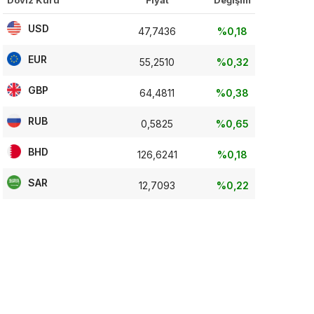
Döviz Kuru
Fiyat
Değişim
USD
47,7436
%0,18
EUR
55,2510
%0,32
GBP
64,4811
%0,38
RUB
0,5825
%0,65
BHD
126,6241
%0,18
SAR
12,7093
%0,22