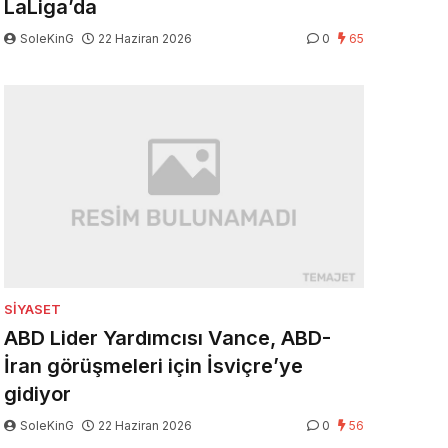
LaLiga’da
SoleKinG
22 Haziran 2026
0
65
SIYASET
ABD Lider Yardımcısı Vance, ABD-
İran görüşmeleri için İsviçre’ye
gidiyor
SoleKinG
22 Haziran 2026
0
56