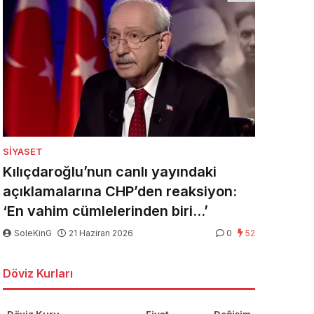
SIYASET
Kılıçdaroğlu’nun canlı yayındaki
açıklamalarına CHP’den reaksiyon:
‘En vahim cümlelerinden biri…’
SoleKinG
21 Haziran 2026
0
52
Döviz Kurları