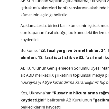
AB Kurulundan yapılan açıklamalarda, Ukrayna v
iştirak müzakereleri konferanslarının akabinde 
kümesinin açıldığı belirtildi.
Açıklamalarda, birinci fasıl kümesinin iştirak müz
son kapanan fasıl olduğu, bu kümedeki ilerlemeni
kaydedildi.
Bu küme,
“23. fasıl yargı ve temel haklar, 24.
alımları, 18. fasıl istatistik ve 32. fasıl mali k
AB Kurulunun Genişlemeden Sorumlu Üyesi Marta 
ait ABD merkezli X şirketinin toplumsal medya p
“Ukrayna’yı AB’ye kazandırma kararlılığımız hiç 
Kos, Ukrayna’nın
“Rusya’nın hücumlarına rağ
kaydettiğini”
belirterek AB Kurulunun
“gecik
beklediklerini kaydetti.