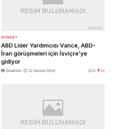
SIYASET
ABD Lider Yardımcısı Vance, ABD-
İran görüşmeleri için İsviçre’ye
gidiyor
SoleKinG
22 Haziran 2026
0
52