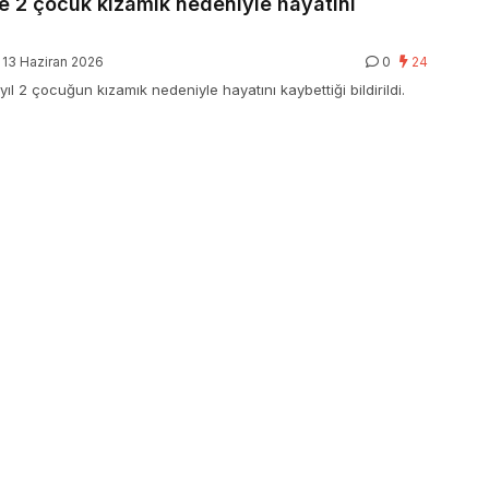
de 2 çocuk kızamık nedeniyle hayatını
13 Haziran 2026
0
24
 yıl 2 çocuğun kızamık nedeniyle hayatını kaybettiği bildirildi.