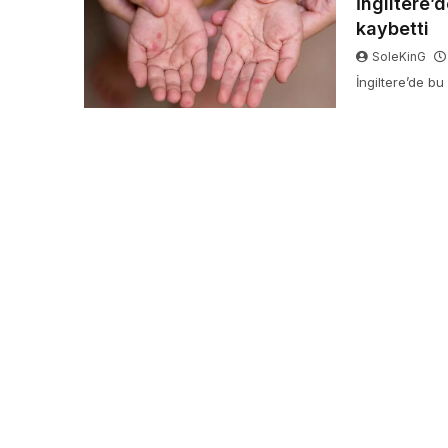
İngiltere’
kaybetti
SoleKinG
İngiltere’de bu