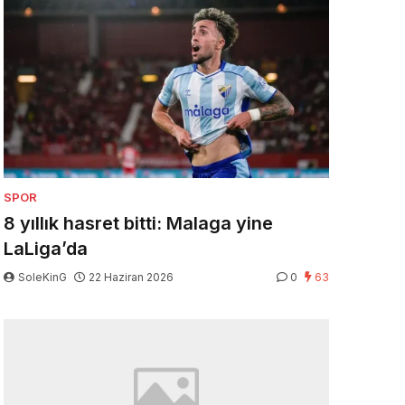
SPOR
8 yıllık hasret bitti: Malaga yine
LaLiga’da
SoleKinG
22 Haziran 2026
0
63