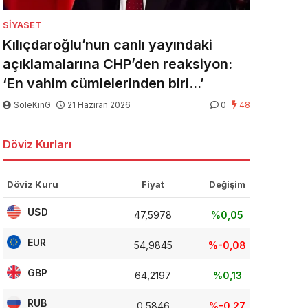
SIYASET
Kılıçdaroğlu’nun canlı yayındaki
açıklamalarına CHP’den reaksiyon:
‘En vahim cümlelerinden biri…’
SoleKinG
21 Haziran 2026
0
48
Döviz Kurları
Döviz Kuru
Fiyat
Değişim
USD
47,5978
%0,05
EUR
54,9845
%-0,08
GBP
64,2197
%0,13
RUB
0,5846
%-0,27