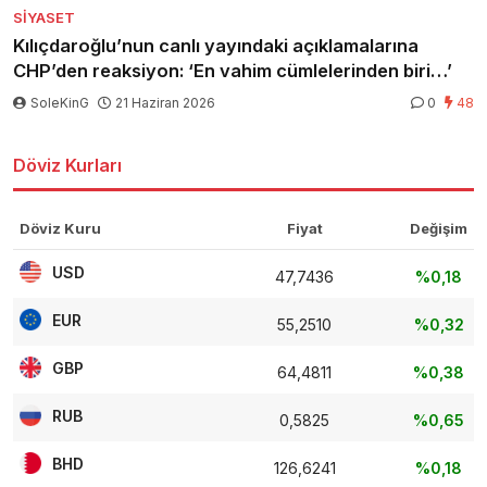
SIYASET
Kılıçdaroğlu’nun canlı yayındaki açıklamalarına
CHP’den reaksiyon: ‘En vahim cümlelerinden biri…’
SoleKinG
21 Haziran 2026
0
48
Döviz Kurları
Döviz Kuru
Fiyat
Değişim
USD
47,7436
%0,18
EUR
55,2510
%0,32
GBP
64,4811
%0,38
RUB
0,5825
%0,65
BHD
126,6241
%0,18