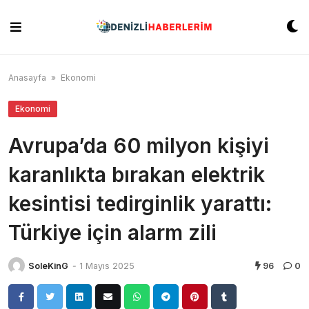
Skip
to
content
Anasayfa
»
Ekonomi
Ekonomi
Avrupa’da 60 milyon kişiyi
karanlıkta bırakan elektrik
kesintisi tedirginlik yarattı:
Türkiye için alarm zili
SoleKinG
-
1 Mayıs 2025
96
0