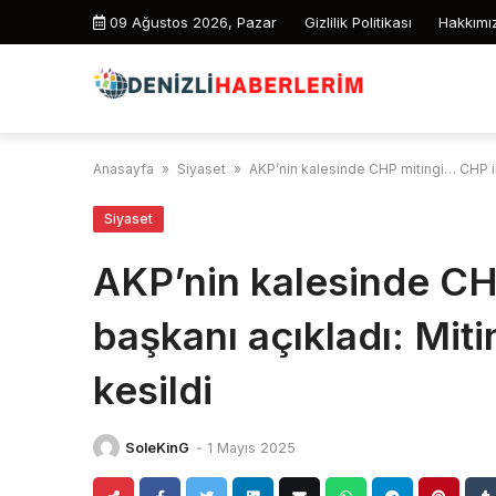
Skip
09 Ağustos 2026, Pazar
Gizlilik Politikası
Hakkımı
to
content
Anasayfa
»
Siyaset
»
AKP’nin kalesinde CHP mitingi… CHP ilçe
Siyaset
AKP’nin kalesinde CH
başkanı açıkladı: Mitin
kesildi
SoleKinG
-
1 Mayıs 2025