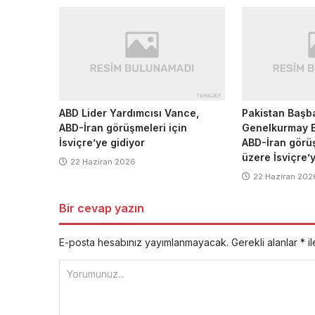
ABD Lider Yardımcısı Vance,
Pakistan Başba
ABD-İran görüşmeleri için
Genelkurmay B
İsviçre’ye gidiyor
ABD-İran görü
üzere İsviçre’y
22 Haziran 2026
22 Haziran 202
Bir cevap yazın
E-posta hesabınız yayımlanmayacak.
Gerekli alanlar
*
il