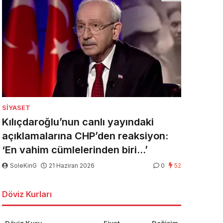
SIYASET
Kılıçdaroğlu’nun canlı yayındaki
açıklamalarına CHP’den reaksiyon:
‘En vahim cümlelerinden biri…’
SoleKinG
21 Haziran 2026
0
52
Döviz Kurları