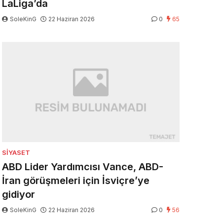
LaLiga’da
SoleKinG
22 Haziran 2026
0
65
SIYASET
ABD Lider Yardımcısı Vance, ABD-
İran görüşmeleri için İsviçre’ye
gidiyor
SoleKinG
22 Haziran 2026
0
56