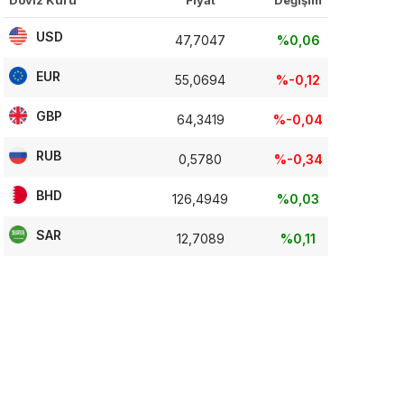
Döviz Kuru
Fiyat
Değişim
USD
47,7047
%0,06
EUR
55,0694
%-0,12
GBP
64,3419
%-0,04
RUB
0,5780
%-0,34
BHD
126,4949
%0,03
SAR
12,7089
%0,11