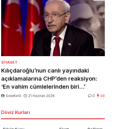
SIYASET
Kılıçdaroğlu’nun canlı yayındaki
açıklamalarına CHP’den reaksiyon:
‘En vahim cümlelerinden biri…’
SoleKinG
21 Haziran 2026
0
48
Döviz Kurları