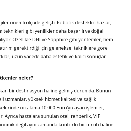
iler önemli ölçüde gelişti. Robotik destekli cihazlar,
teknikleri gibi yenilikler daha başarılı ve doğal
iliyor. Özellikle DHI ve Sapphire gibi yöntemler, hem
ırım gerektirdiği için geleneksel tekniklere göre
rklar, uzun vadede daha estetik ve kalıcı sonuçlar
tkenler neler?
ıkan bir destinasyon haline gelmiş durumda. Bunun
eli uzmanlar, yüksek hizmet kalitesi ve sağlık
lkelerinde ortalama 10.000 Euro’yu aşan işlemler,
r. Ayrıca hastalara sunulan otel, rehberlik, VIP
konomik değil aynı zamanda konforlu bir tercih haline