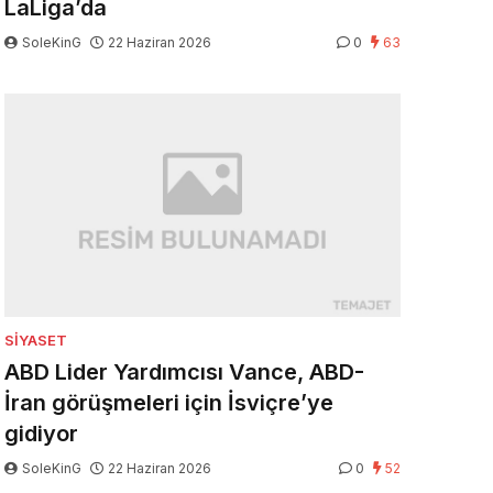
LaLiga’da
SoleKinG
22 Haziran 2026
0
63
SIYASET
ABD Lider Yardımcısı Vance, ABD-
İran görüşmeleri için İsviçre’ye
gidiyor
SoleKinG
22 Haziran 2026
0
52