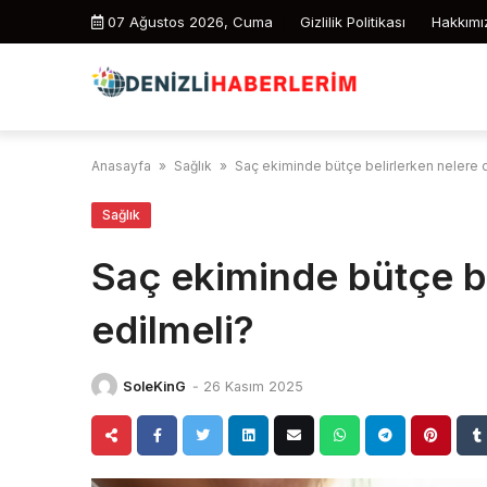
Skip
07 Ağustos 2026, Cuma
Gizlilik Politikası
Hakkımı
to
content
Anasayfa
»
Sağlık
»
Saç ekiminde bütçe belirlerken nelere d
Sağlık
Saç ekiminde bütçe be
edilmeli?
SoleKinG
-
26 Kasım 2025