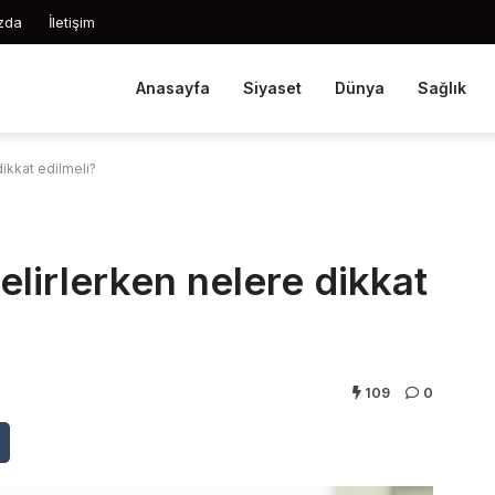
zda
İletişim
Anasayfa
Siyaset
Dünya
Sağlık
ikkat edilmeli?
lirlerken nelere dikkat
109
0