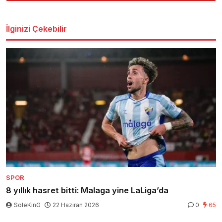
İlginizi Çekebilir
SPOR
8 yıllık hasret bitti: Malaga yine LaLiga’da
SoleKinG
22 Haziran 2026
0
65