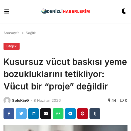
Skip
to
content
Anasayfa
»
Sağlık
Sağlık
Kusursuz vücut baskısı yeme
bozukluklarını tetikliyor:
Vücut bir “proje” değildir
SoleKinG
-
8 Haziran 2026
44
0