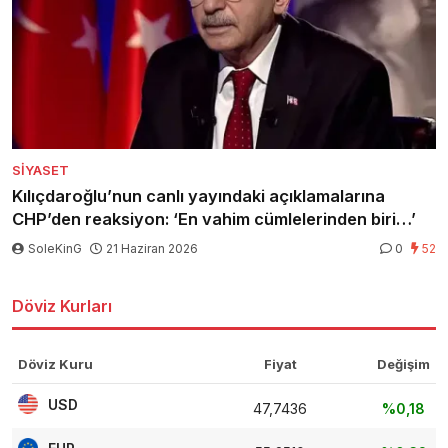
SIYASET
Kılıçdaroğlu’nun canlı yayındaki açıklamalarına
CHP’den reaksiyon: ‘En vahim cümlelerinden biri…’
SoleKinG
21 Haziran 2026
0
52
Döviz Kurları
Döviz Kuru
Fiyat
Değişim
USD
47,7436
%0,18