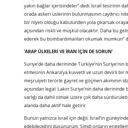
yakın bağlar içerisindeler” dedi. İsrail tesirinin
orada askeri üslerinin bulunmasının caydırıcı nit
bir niyeti olduğu kabulünden yola çıkarsak oraya y
açısından riskli ve müşkül olacaktır. Daha bu gel
ederek bu bombardımanları okumak mümkün” d
‘ARAP ÜLKELERİ VE İRAN İÇİN DE SORUN’
Suriye’de daha derininde Türkiye’nin Suriye’nin 
etmesinin Ankara’ya kuvvetli ve uzun devirli bir
meşruiyeti terörle gayret ve göçmen akımının idares
açısından legal. Lakin Suriye’nin daha derininde 
varlığı da dahil olmak üzere çok daha sürdürülebil
alanda daha aktif hale getirir.
Bunun yalnızca İsrail için değil, İsrail’in güneyind
edebileceğini düşünürüm. Şimdi onların engelleme