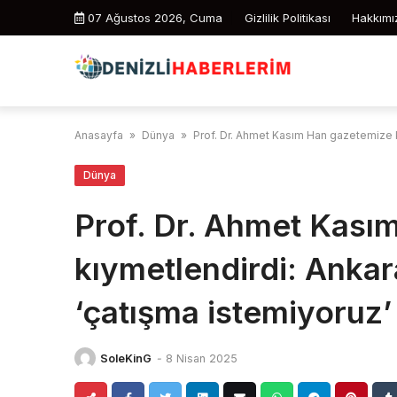
Skip
07 Ağustos 2026, Cuma
Gizlilik Politikası
Hakkımı
to
content
Anasayfa
»
Dünya
»
Prof. Dr. Ahmet Kasım Han gazetemize kı
Dünya
Prof. Dr. Ahmet Kası
kıymetlendirdi: Ankar
‘çatışma istemiyoruz’ i
SoleKinG
-
8 Nisan 2025