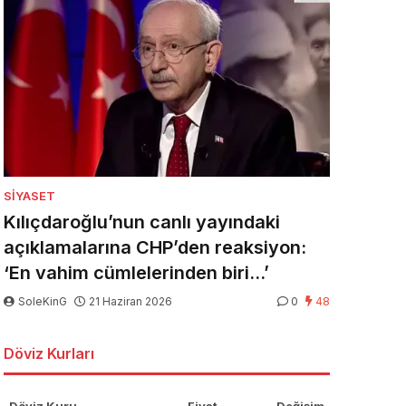
SIYASET
Kılıçdaroğlu’nun canlı yayındaki
açıklamalarına CHP’den reaksiyon:
‘En vahim cümlelerinden biri…’
SoleKinG
21 Haziran 2026
0
48
Döviz Kurları