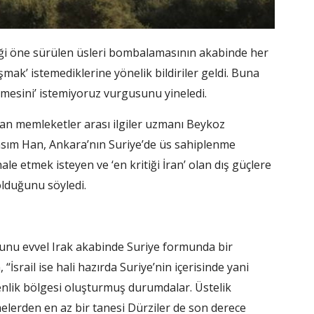
eği öne sürülen üsleri bombalamasının akabinde her
şmak’ istemediklerine yönelik bildiriler geldi. Buna
mesini’ istemiyoruz vurgusunu yineledi.
n memleketler arası ilgiler uzmanı Beykoz
Kasım Han, Ankara’nın Suriye’de üs sahiplenme
 etmek isteyen ve ‘en kritiği İran’ olan dış güçlere
olduğunu söyledi.
 bunu evvel Irak akabinde Suriye formunda bir
“İsrail ise hali hazırda Suriye’nin içerisinde yani
venlik bölgesi oluşturmuş durumdalar. Üstelik
lerden en az bir tanesi Dürziler de son derece