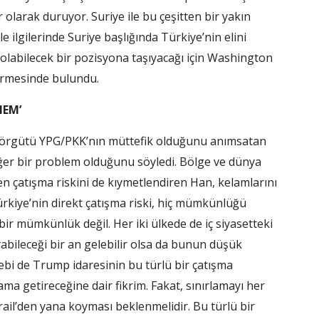
olarak duruyor. Suriye ile bu çeşitten bir yakın
 ilgilerinde Suriye başlığında Türkiye’nin elini
olabilecek bir pozisyona taşıyacağı için Washington
dirmesinde bulundu.
MEM’
rör örgütü YPG/PKK’nın müttefik olduğunu anımsatan
ğer bir problem olduğunu söyledi. Bölge ve dünya
 çatışma riskini de kıymetlendiren Han, kelamlarını
Türkiye’nin direkt çatışma riski, hiç mümkünlüğü
ir mümkünlük değil. Her iki ülkede de iç siyasetteki
yabileceği bir an gelebilir olsa da bunun düşük
 de Trump idaresinin bu türlü bir çatışma
lama getireceğine dair fikrim. Fakat, sınırlamayı her
İsrail’den yana koyması beklenmelidir. Bu türlü bir