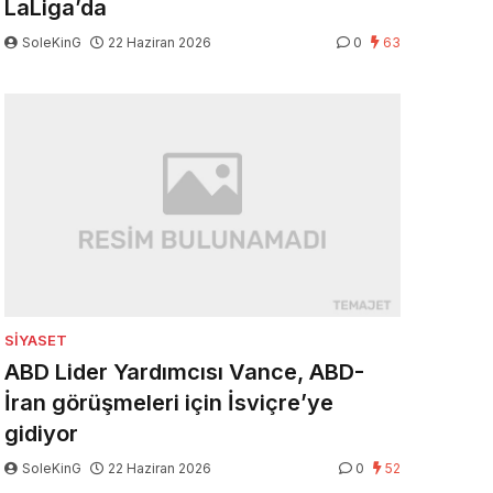
LaLiga’da
SoleKinG
22 Haziran 2026
0
63
SIYASET
ABD Lider Yardımcısı Vance, ABD-
İran görüşmeleri için İsviçre’ye
gidiyor
SoleKinG
22 Haziran 2026
0
52