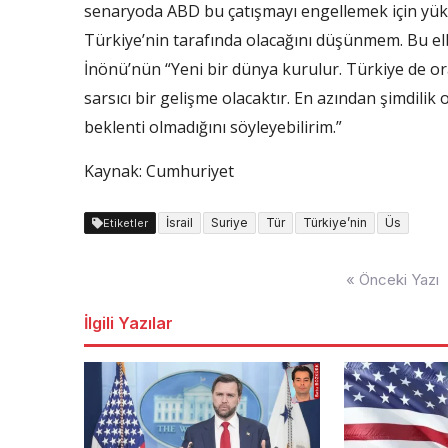
senaryoda ABD bu çatışmayı engellemek için yük
Türkiye’nin tarafında olacağını düşünmem. Bu el
İnönü’nün “Yeni bir dünya kurulur. Türkiye de orada
sarsıcı bir gelişme olacaktır. En azından şimdil
beklenti olmadığını söyleyebilirim.”
Kaynak: Cumhuriyet
İsrail
Suriye
Tür
Türkiye’nin
Üs
Etiketler
Yazı
« Önceki Yazı
dolaşımı
İlgili Yazılar