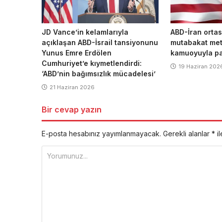
JD Vance’in kelamlarıyla
ABD-İran ortas
açıklaşan ABD-İsrail tansiyonunu
mutabakat metn
Yunus Emre Erdölen
kamuoyuyla pa
Cumhuriyet’e kıymetlendirdi:
19 Haziran 202
‘ABD’nin bağımsızlık mücadelesi’
21 Haziran 2026
Bir cevap yazın
E-posta hesabınız yayımlanmayacak.
Gerekli alanlar
*
il