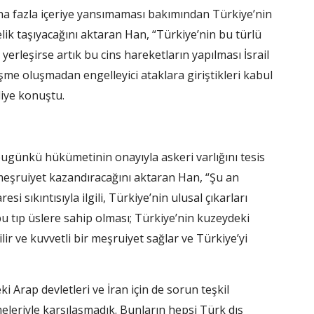
 daha fazla içeriye yansımaması bakımından Türkiye’nin
elik taşıyacağını aktaran Han, “Türkiye’nin bu türlü
erleşirse artık bu cins hareketların yapılması İsrail
işme oluşmadan engelleyici ataklara giriştikleri kabul
iye konuştu.
bugünkü hükümetinin onayıyla askeri varlığını tesis
 meşruiyet kazandıracağını aktaran Han, “Şu an
i sıkıntısıyla ilgili, Türkiye’nin ulusal çıkarları
bu tıp üslere sahip olması; Türkiye’nin kuzeydeki
ir ve kuvvetli bir meşruiyet sağlar ve Türkiye’yi
eki Arap devletleri ve İran için de sorun teşkil
leriyle karşılaşmadık. Bunların hepsi Türk dış