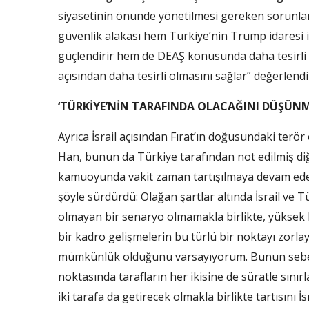
siyasetinin önünde yönetilmesi gereken sorunlar 
güvenlik alakası hem Türkiye’nin Trump idaresi ile
güçlendirir hem de DEAŞ konusunda daha tesirli 
açısından daha tesirli olmasını sağlar” değerlen
‘TÜRKİYE’NİN TARAFINDA OLACAĞINI DÜŞÜN
Ayrıca İsrail açısından Fırat’ın doğusundaki te
Han, bunun da Türkiye tarafından not edilmiş di
kamuoyunda vakit zaman tartışılmaya devam eden
şöyle sürdürdü: Olağan şartlar altında İsrail ve 
olmayan bir senaryo olmamakla birlikte, yüksek b
bir kadro gelişmelerin bu türlü bir noktayı zorla
mümkünlük olduğunu varsayıyorum. Bunun sebebi
noktasında tarafların her ikisine de süratle sınır
iki tarafa da getirecek olmakla birlikte tartısını 