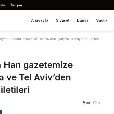
zda
İletişim
Anasayfa
Siyaset
Dünya
Sağlık
ymetlendirdi: Ankara ve Tel Aviv’den ‘çatışma istemiyoruz’ iletileri
m Han gazetemize
a ve Tel Aviv’den
letileri
99
0