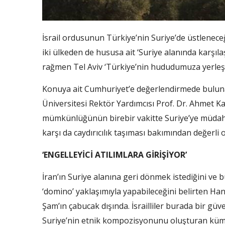
İsrail ordusunun Türkiye’nin Suriye’de üstlenec
iki ülkeden de hususa ait ‘Suriye alanında karşıla
rağmen Tel Aviv ‘Türkiye’nin hududumuza yerleş
Konuya ait Cumhuriyet’e değerlendirmede buluna
Üniversitesi Rektör Yardımcısı Prof. Dr. Ahmet 
mümkünlüğünün birebir vakitte Suriye’ye müdahale
karşı da caydırıcılık taşıması bakımından değerli 
‘ENGELLEYİCİ ATILIMLARA GİRİŞİYOR’
İran’ın Suriye alanına geri dönmek istediğini ve
‘domino’ yaklaşımıyla yapabileceğini belirten Han, 
Şam’ın çabucak dışında. İsrailliler burada bir gü
Suriye’nin etnik kompozisyonunu oluşturan küme