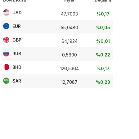
Döviz Kuru
Fiyat
Değişim
USD
47,7093
%0,17
EUR
55,0480
%0,05
GBP
64,1924
%0,01
RUB
0,5800
%0,22
BHD
126,5364
%0,17
SAR
12,7087
%0,23