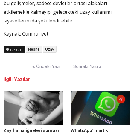
bu gelişmeler, sadece devletler ortası alakaları
etkilemekle kalmayıp, gelecekteki uzay kullanımı
siyasetlerini da şekillendirebilir.
Kaynak: Cumhuriyet
Nesne
Uzay
Etiketler
Yazı
« Önceki Yazı
Sonraki Yazı »
dolaşımı
İlgili Yazılar
Zayıflama iğneleri sonrası
WhatsApp’ın artık