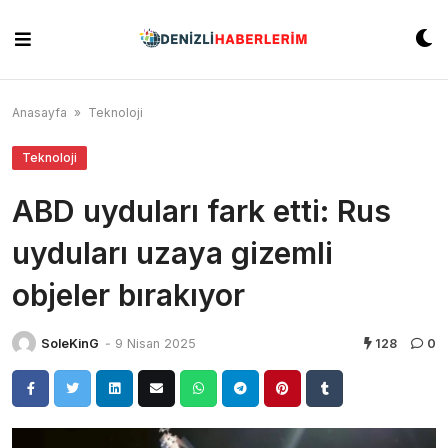
Skip
to
content
Anasayfa
»
Teknoloji
Teknoloji
ABD uyduları fark etti: Rus
uyduları uzaya gizemli
objeler bırakıyor
SoleKinG
-
9 Nisan 2025
128
0