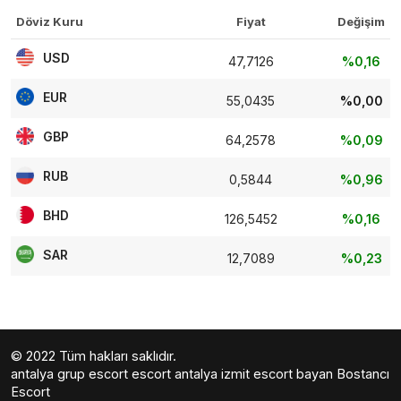
Döviz Kuru
Fiyat
Değişim
USD
47,7126
%0,16
EUR
55,0435
%0,00
GBP
64,2578
%0,09
RUB
0,5844
%0,96
BHD
126,5452
%0,16
SAR
12,7089
%0,23
© 2022 Tüm hakları saklıdır.
antalya grup escort
escort antalya
izmit escort bayan
Bostancı
Escort