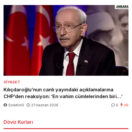
SIYASET
Kılıçdaroğlu’nun canlı yayındaki açıklamalarına
CHP’den reaksiyon: ‘En vahim cümlelerinden biri…’
SoleKinG
21 Haziran 2026
0
48
Döviz Kurları