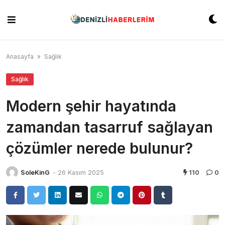
Skip
to
content
Anasayfa
»
Sağlık
Sağlık
Modern şehir hayatında
zamandan tasarruf sağlayan
çözümler nerede bulunur?
SoleKinG
-
26 Kasım 2025
110
0