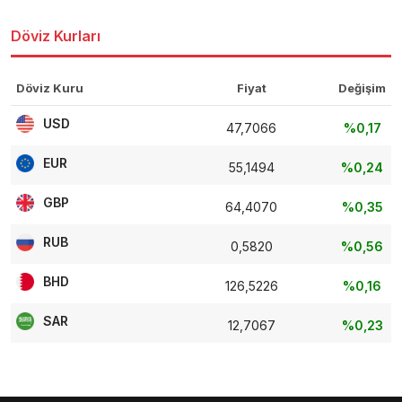
Döviz Kurları
Döviz Kuru
Fiyat
Değişim
USD
47,7066
%0,17
EUR
55,1494
%0,24
GBP
64,4070
%0,35
RUB
0,5820
%0,56
BHD
126,5226
%0,16
SAR
12,7067
%0,23