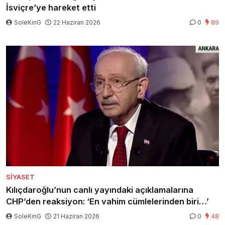
İsviçre’ye hareket etti
SoleKinG
22 Haziran 2026
0
89
SIYASET
Kılıçdaroğlu’nun canlı yayındaki açıklamalarına
CHP’den reaksiyon: ‘En vahim cümlelerinden biri…’
SoleKinG
21 Haziran 2026
0
48