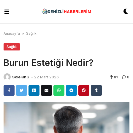
Skip
to
content
Anasayfa
»
Sağlık
Sağlık
Burun Estetiği Nedir?
SoleKinG
-
22 Mart 2026
81
0