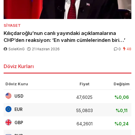
SIYASET
Kılıçdaroğlu’nun canlı yayındaki açıklamalarına
CHP’den reaksiyon: ‘En vahim cümlelerinden biri…’
SoleKinG
21 Haziran 2026
0
48
Döviz Kurları
Döviz Kuru
Fiyat
Değişim
USD
47,6025
%0,06
EUR
55,0803
%0,11
GBP
64,2601
%0,24