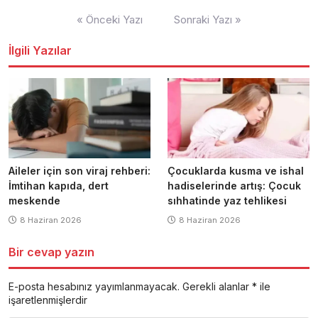
Yazı
« Önceki Yazı
Sonraki Yazı »
dolaşımı
İlgili Yazılar
Aileler için son viraj rehberi:
Çocuklarda kusma ve ishal
İmtihan kapıda, dert
hadiselerinde artış: Çocuk
meskende
sıhhatinde yaz tehlikesi
8 Haziran 2026
8 Haziran 2026
Bir cevap yazın
E-posta hesabınız yayımlanmayacak.
Gerekli alanlar
*
ile
işaretlenmişlerdir