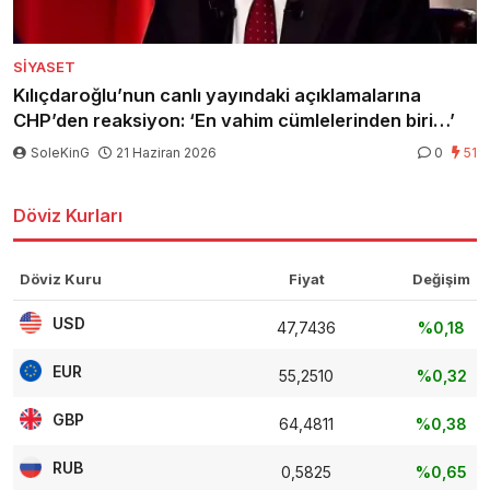
SIYASET
Kılıçdaroğlu’nun canlı yayındaki açıklamalarına
CHP’den reaksiyon: ‘En vahim cümlelerinden biri…’
SoleKinG
21 Haziran 2026
0
51
Döviz Kurları
Döviz Kuru
Fiyat
Değişim
USD
47,7436
%0,18
EUR
55,2510
%0,32
GBP
64,4811
%0,38
RUB
0,5825
%0,65