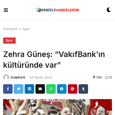
Skip
to
content
Anasayfa
»
Spor
Spor
Zehra Güneş: “VakıfBank’ın
kültüründe var”
SoleKinG
-
24 Nisan 2025
130
0