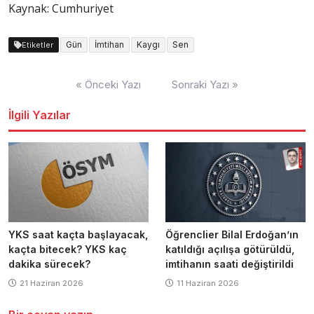
Kaynak: Cumhuriyet
Gün
İmtihan
Kaygı
Sen
Etiketler
Yazı
« Önceki Yazı
Sonraki Yazı »
dolaşımı
İlgili Yazılar
YKS saat kaçta başlayacak,
Öğrenclier Bilal Erdoğan’ın
kaçta bitecek? YKS kaç
katıldığı açılışa götürüldü,
dakika sürecek?
imtihanın saati değiştirildi
21 Haziran 2026
11 Haziran 2026