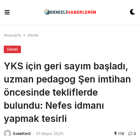
Skip
to
content
Anasayfa
»
Genel
Genel
YKS için geri sayım başladı,
uzman pedagog Şen imtihan
öncesinde tekliflerde
bulundu: Nefes idmanı
yapmak tesirli
SoleKinG
-
31 Mayıs 2025
118
0