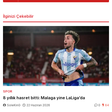
İlginizi Çekebilir
SPOR
8 yıllık hasret bitti: Malaga yine LaLiga’da
SoleKinG
22 Haziran 2026
0
64