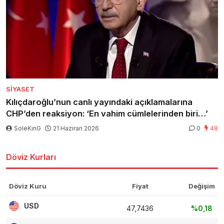
SIYASET
Kılıçdaroğlu’nun canlı yayındaki açıklamalarına
CHP’den reaksiyon: ‘En vahim cümlelerinden biri…’
SoleKinG
21 Haziran 2026
0
48
Döviz Kurları
Döviz Kuru
Fiyat
Değişim
USD
47,7436
%0,18