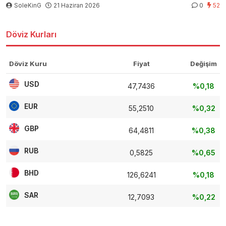
SoleKinG
21 Haziran 2026
0
52
Döviz Kurları
Döviz Kuru
Fiyat
Değişim
USD
47,7436
%0,18
EUR
55,2510
%0,32
GBP
64,4811
%0,38
RUB
0,5825
%0,65
BHD
126,6241
%0,18
SAR
12,7093
%0,22