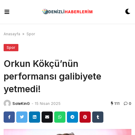
Skip
to
content
Anasayfa
»
Spor
Spor
Orkun Kökçü’nün
performansı galibiyete
yetmedi!
SoleKinG
-
15 Nisan 2025
111
0