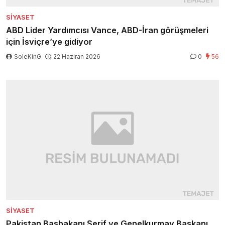
SIYASET
ABD Lider Yardımcısı Vance, ABD-İran görüşmeleri
için İsviçre’ye gidiyor
SoleKinG
22 Haziran 2026
0
56
SIYASET
Pakistan Başbakanı Şerif ve Genelkurmay Başkanı