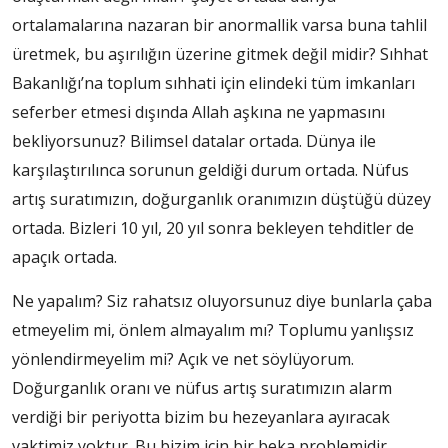
ortalamalarına nazaran bir anormallik varsa buna tahlil
üretmek, bu aşırılığın üzerine gitmek değil midir? Sıhhat
Bakanlığı’na toplum sıhhati için elindeki tüm imkanları
seferber etmesi dışında Allah aşkına ne yapmasını
bekliyorsunuz? Bilimsel datalar ortada. Dünya ile
karşılaştırılınca sorunun geldiği durum ortada. Nüfus
artış suratımızın, doğurganlık oranımızın düştüğü düzey
ortada. Bizleri 10 yıl, 20 yıl sonra bekleyen tehditler de
apaçık ortada.
Ne yapalım? Siz rahatsız oluyorsunuz diye bunlarla çaba
etmeyelim mi, önlem almayalım mı? Toplumu yanlışsız
yönlendirmeyelim mi? Açık ve net söylüyorum.
Doğurganlık oranı ve nüfus artış suratımızın alarm
verdiği bir periyotta bizim bu hezeyanlara ayıracak
vaktimiz yoktur. Bu bizim için bir beka problemidir.