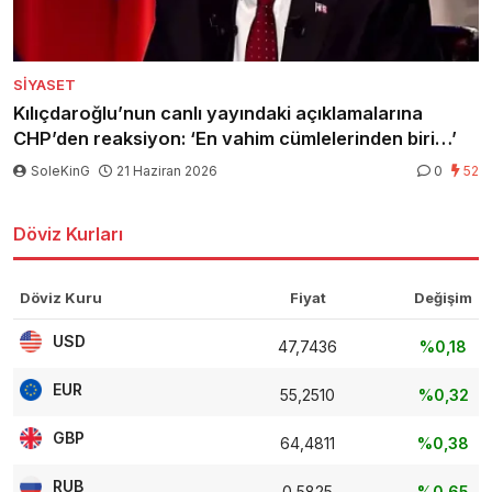
SIYASET
Kılıçdaroğlu’nun canlı yayındaki açıklamalarına
CHP’den reaksiyon: ‘En vahim cümlelerinden biri…’
SoleKinG
21 Haziran 2026
0
52
Döviz Kurları
Döviz Kuru
Fiyat
Değişim
USD
47,7436
%0,18
EUR
55,2510
%0,32
GBP
64,4811
%0,38
RUB
0,5825
%0,65