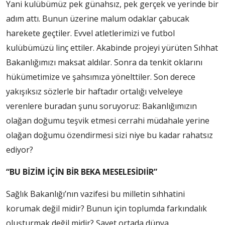
Yani kulübümüz pek günahsız, pek gerçek ve yerinde bir
adım attı. Bunun üzerine malum odaklar çabucak
harekete geçtiler. Evvel atletlerimizi ve futbol
kulübümüzü linç ettiler. Akabinde projeyi yürüten Sıhhat
Bakanlığımızı maksat aldılar. Sonra da tenkit oklarını
hükümetimize ve şahsımıza yönelttiler. Son derece
yakışıksız sözlerle bir haftadır ortalığı velveleye
verenlere buradan şunu soruyoruz: Bakanlığımızın
olağan doğumu teşvik etmesi cerrahi müdahale yerine
olağan doğumu özendirmesi sizi niye bu kadar rahatsız
ediyor?
“BU BİZİM İÇİN BİR BEKA MESELESİDIİR”
Sağlık Bakanlığı’nın vazifesi bu milletin sıhhatini
korumak değil midir? Bunun için toplumda farkındalık
oluşturmak değil midir? Şayet ortada dünya