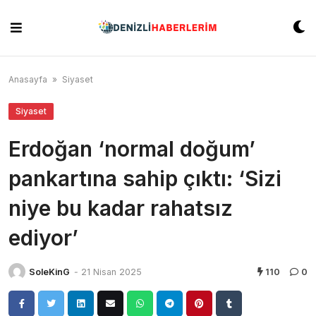
Skip
to
content
Anasayfa
»
Siyaset
Siyaset
Erdoğan ‘normal doğum’
pankartına sahip çıktı: ‘Sizi
niye bu kadar rahatsız
ediyor’
SoleKinG
-
21 Nisan 2025
110
0