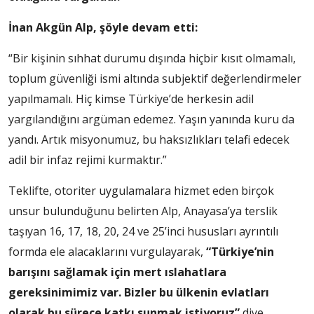
İnan Akgün Alp, şöyle devam etti:
“Bir kişinin sıhhat durumu dışında hiçbir kısıt olmamalı,
toplum güvenliği ismi altında subjektif değerlendirmeler
yapılmamalı. Hiç kimse Türkiye’de herkesin adil
yargılandığını argüman edemez. Yaşın yanında kuru da
yandı. Artık misyonumuz, bu haksızlıkları telafi edecek
adil bir infaz rejimi kurmaktır.”
Teklifte, otoriter uygulamalara hizmet eden birçok
unsur bulunduğunu belirten Alp, Anayasa’ya terslik
taşıyan 16, 17, 18, 20, 24 ve 25’inci hususları ayrıntılı
formda ele alacaklarını vurgulayarak,
“Türkiye’nin
barışını sağlamak için mert ıslahatlara
gereksinimimiz var. Bizler bu ülkenin evlatları
olarak bu sürece katkı sunmak istiyoruz”
diye