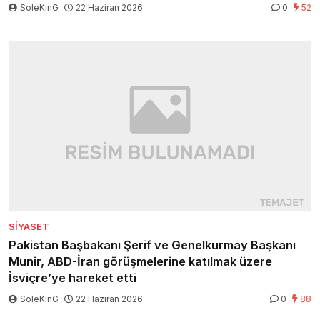
SoleKinG
22 Haziran 2026
0
52
SIYASET
Pakistan Başbakanı Şerif ve Genelkurmay Başkanı
Munir, ABD-İran görüşmelerine katılmak üzere
İsviçre’ye hareket etti
SoleKinG
22 Haziran 2026
0
88