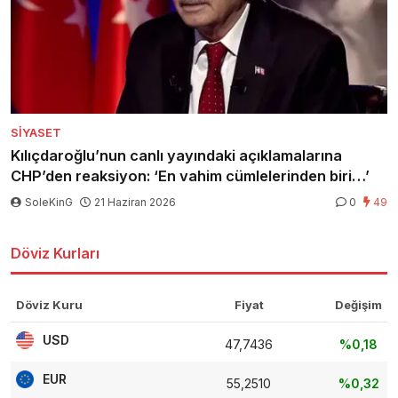
SIYASET
Kılıçdaroğlu’nun canlı yayındaki açıklamalarına
CHP’den reaksiyon: ‘En vahim cümlelerinden biri…’
SoleKinG
21 Haziran 2026
0
49
Döviz Kurları
Döviz Kuru
Fiyat
Değişim
USD
47,7436
%0,18
EUR
55,2510
%0,32