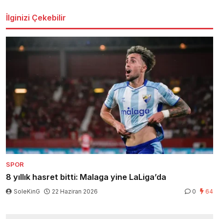
İlginizi Çekebilir
SPOR
8 yıllık hasret bitti: Malaga yine LaLiga’da
SoleKinG
22 Haziran 2026
0
64