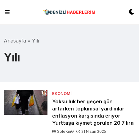
Skip
to
content
Anasayfa
•
Yılı
Yılı
EKONOMI
Yoksulluk her geçen gün
artarken toplumsal yardımlar
enflasyon karşısında eriyor:
Yurttaşa kıymet görülen 20.7 lira
SoleKinG
21 Nisan 2025