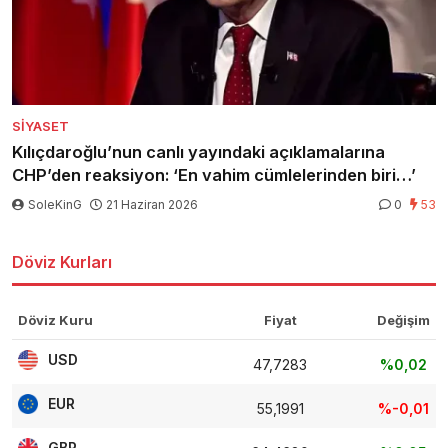
SIYASET
Kılıçdaroğlu’nun canlı yayındaki açıklamalarına
CHP’den reaksiyon: ‘En vahim cümlelerinden biri…’
SoleKinG
21 Haziran 2026
0
53
Döviz Kurları
Döviz Kuru
Fiyat
Değişim
USD
47,7283
%0,02
EUR
55,1991
%-0,01
GBP