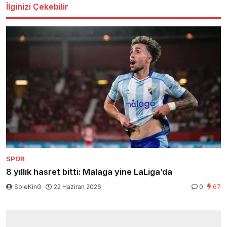
İlginizi Çekebilir
SPOR
8 yıllık hasret bitti: Malaga yine LaLiga’da
SoleKinG
22 Haziran 2026
0
67