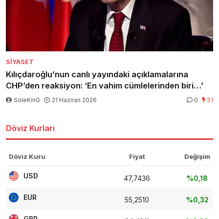
SIYASET
Kılıçdaroğlu’nun canlı yayındaki açıklamalarına
CHP’den reaksiyon: ‘En vahim cümlelerinden biri…’
SoleKinG
21 Haziran 2026
0
51
Döviz Kurları
Döviz Kuru
Fiyat
Değişim
USD
47,7436
%0,18
EUR
55,2510
%0,32
GBP