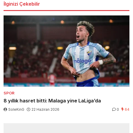
İlginizi Çekebilir
SPOR
8 yıllık hasret bitti: Malaga yine LaLiga’da
SoleKinG
22 Haziran 2026
0
64