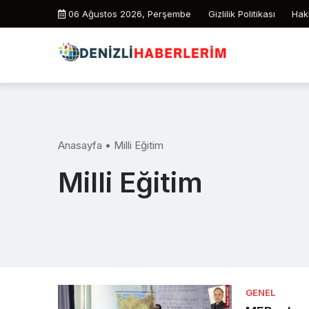
Skip
06 Ağustos 2026, Perşembe
Gizlilik Politikası
Hak
to
content
Anasayfa
•
Milli Eğitim
Milli Eğitim
GENEL