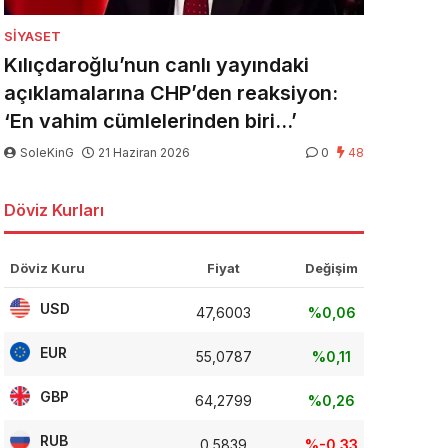
SIYASET
Kılıçdaroğlu’nun canlı yayındaki
açıklamalarına CHP’den reaksiyon:
‘En vahim cümlelerinden biri…’
SoleKinG
21 Haziran 2026
0
48
Döviz Kurları
Döviz Kuru
Fiyat
Değişim
USD
47,6003
%0,06
EUR
55,0787
%0,11
GBP
64,2799
%0,26
RUB
0,5839
%-0,33