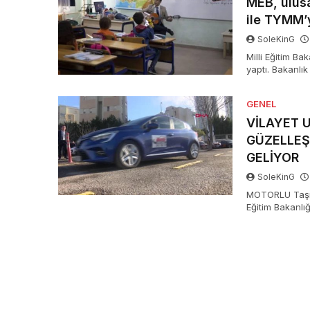
MEB, ulus
ile TYMM’
SoleKinG
Milli Eğitim Ba
yaptı. Bakanlık
Öğretmen Mesle
eklerken; eğit
GENEL
yaygınlaştırma 
VİLAYET 
GÜZELLEŞ
GELİYOR
SoleKinG
MOTORLU Taşıtl
Eğitim Bakanlı
öğretmenleri şa