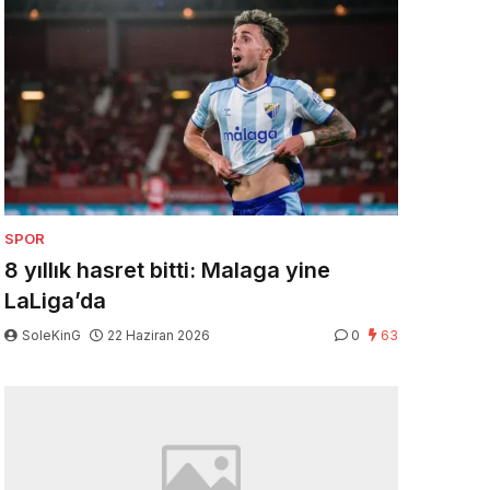
SPOR
8 yıllık hasret bitti: Malaga yine
LaLiga’da
SoleKinG
22 Haziran 2026
0
63