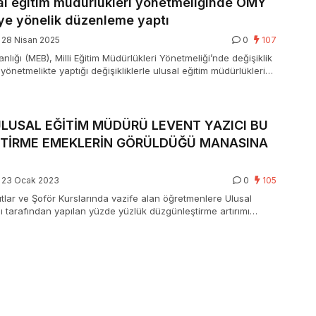
al eğitim müdürlükleri yönetmeliğinde ÖMY
ye yönelik düzenleme yaptı
28 Nisan 2025
0
107
kanlığı (MEB), Milli Eğitim Müdürlükleri Yönetmeliği’nde değişiklik
 yönetmelikte yaptığı değişikliklerle ulusal eğitim müdürlüklerine
k Yasası’yla (ÖMY) getirilen Ulusal Eğitim Akademisi’ni
im kurumlarında din ve ahlâk eğitim-öğretimini geliştirmek ve
misyonu de getirildi.
ULUSAL EĞİTİM MÜDÜRÜ LEVENT YAZICI BU
TİRME EMEKLERİN GÖRÜLDÜĞÜ MANASINA
23 Ocak 2023
0
105
ar ve Şoför Kurslarında vazife alan öğretmenlere Ulusal
ğı tarafından yapılan yüzde yüzlük düzgünleştirme artırımı
d etti.