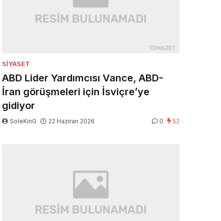
SIYASET
ABD Lider Yardımcısı Vance, ABD-
İran görüşmeleri için İsviçre’ye
gidiyor
SoleKinG
22 Haziran 2026
0
52