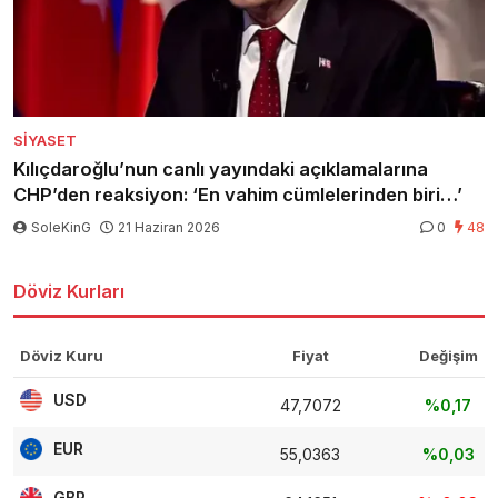
SIYASET
Kılıçdaroğlu’nun canlı yayındaki açıklamalarına
CHP’den reaksiyon: ‘En vahim cümlelerinden biri…’
SoleKinG
21 Haziran 2026
0
48
Döviz Kurları
Döviz Kuru
Fiyat
Değişim
USD
47,7072
%0,17
EUR
55,0363
%0,03
GBP