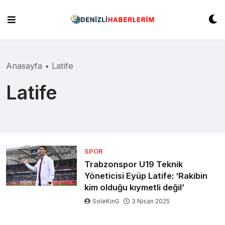
Skip
to
content
Anasayfa
•
Latife
Latife
SPOR
Trabzonspor U19 Teknik
Yöneticisi Eyüp Latife: ‘Rakibin
kim olduğu kıymetli değil’
SoleKinG
3 Nisan 2025