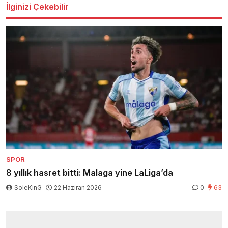
İlginizi Çekebilir
SPOR
8 yıllık hasret bitti: Malaga yine LaLiga’da
SoleKinG
22 Haziran 2026
0
63