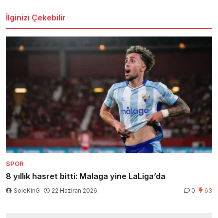
İlginizi Çekebilir
SPOR
8 yıllık hasret bitti: Malaga yine LaLiga’da
SoleKinG
22 Haziran 2026
0
63