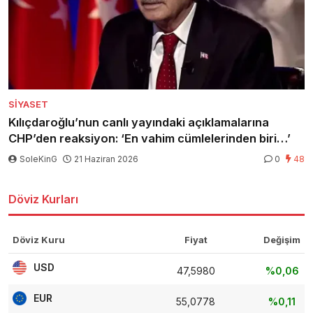
SIYASET
Kılıçdaroğlu’nun canlı yayındaki açıklamalarına
CHP’den reaksiyon: ‘En vahim cümlelerinden biri…’
SoleKinG
21 Haziran 2026
0
48
Döviz Kurları
Döviz Kuru
Fiyat
Değişim
USD
47,5980
%0,06
EUR
55,0778
%0,11