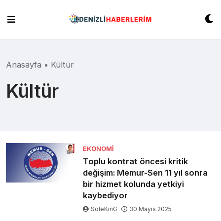
Skip
to
content
Anasayfa
•
Kültür
Kültür
EKONOMI
Toplu kontrat öncesi kritik
değişim: Memur-Sen 11 yıl sonra
bir hizmet kolunda yetkiyi
kaybediyor
SoleKinG
30 Mayıs 2025