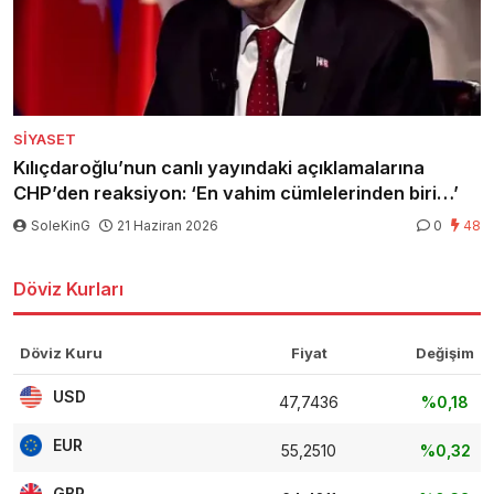
SIYASET
Kılıçdaroğlu’nun canlı yayındaki açıklamalarına
CHP’den reaksiyon: ‘En vahim cümlelerinden biri…’
SoleKinG
21 Haziran 2026
0
48
Döviz Kurları
Döviz Kuru
Fiyat
Değişim
USD
47,7436
%0,18
EUR
55,2510
%0,32
GBP