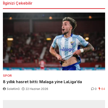
İlginizi Çekebilir
SPOR
8 yıllık hasret bitti: Malaga yine LaLiga’da
SoleKinG
22 Haziran 2026
0
64