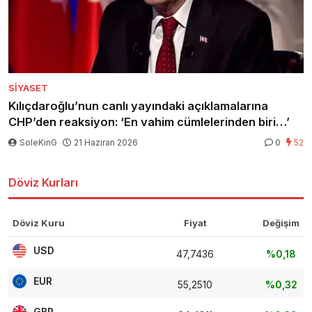
SIYASET
Kılıçdaroğlu’nun canlı yayındaki açıklamalarına
CHP’den reaksiyon: ‘En vahim cümlelerinden biri…’
SoleKinG
21 Haziran 2026
0
52
Döviz Kurları
Döviz Kuru
Fiyat
Değişim
USD
47,7436
%0,18
EUR
55,2510
%0,32
GBP