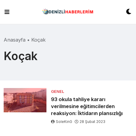
Skip
to
content
Anasayfa
•
Koçak
Koçak
GENEL
93 okula tahliye kararı
verilmesine eğitimcilerden
reaksiyon: İktidarın plansızlığı
SoleKinG
28 Şubat 2023