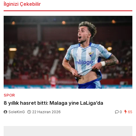
İlginizi Çekebilir
SPOR
8 yıllık hasret bitti: Malaga yine LaLiga’da
SoleKinG
22 Haziran 2026
0
65