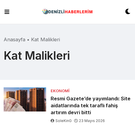
Skip
to
content
Anasayfa
•
Kat Malikleri
Kat Malikleri
EKONOMI
Resmi Gazete’de yayımlandı: Site
aidatlarında tek taraflı fahiş
artırım devri bitti
SoleKinG
23 Mayıs 2026