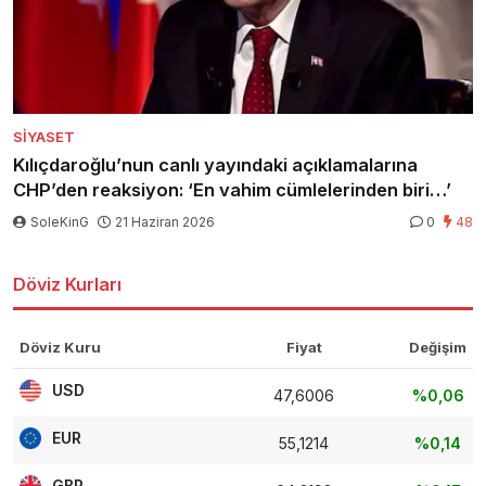
SIYASET
Kılıçdaroğlu’nun canlı yayındaki açıklamalarına
CHP’den reaksiyon: ‘En vahim cümlelerinden biri…’
SoleKinG
21 Haziran 2026
0
48
Döviz Kurları
Döviz Kuru
Fiyat
Değişim
USD
47,6006
%0,06
EUR
55,1214
%0,14
GBP