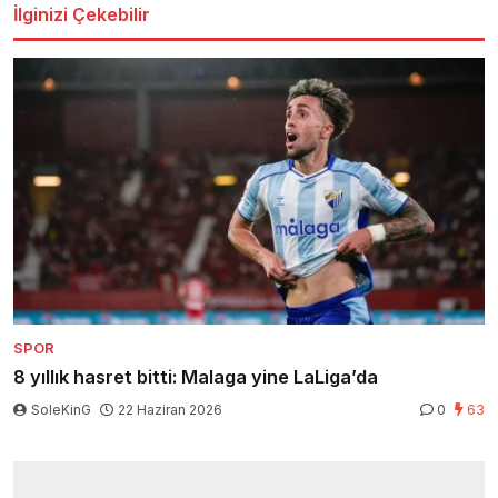
İlginizi Çekebilir
SPOR
8 yıllık hasret bitti: Malaga yine LaLiga’da
SoleKinG
22 Haziran 2026
0
63