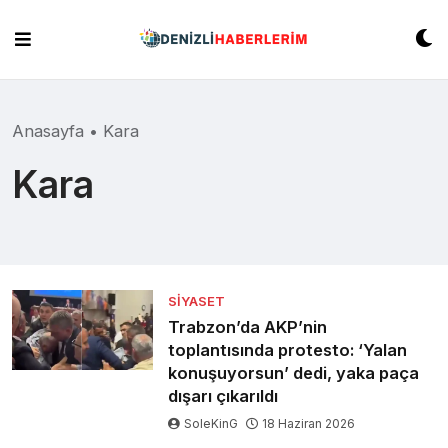
Skip
to
content
Anasayfa
•
Kara
Kara
SIYASET
Trabzon’da AKP’nin
toplantısında protesto: ‘Yalan
konuşuyorsun’ dedi, yaka paça
dışarı çıkarıldı
SoleKinG
18 Haziran 2026