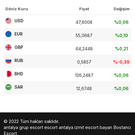
Döviz Kuru
Fiyat
Değişim
USD
47,6008
%0,06
EUR
55,0687
%0,10
GBP
64,2448
%0,21
RUB
0,5857
%-0,39
BHD
126,2487
%0,06
SAR
12,6748
%0,06
© 2022 Tüm hakları saklıdır.
antalya grup escort
escort antalya
izmit escort bayan
Bostancı
Escort