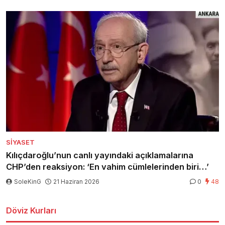
SIYASET
Kılıçdaroğlu’nun canlı yayındaki açıklamalarına
CHP’den reaksiyon: ‘En vahim cümlelerinden biri…’
SoleKinG
21 Haziran 2026
0
48
Döviz Kurları