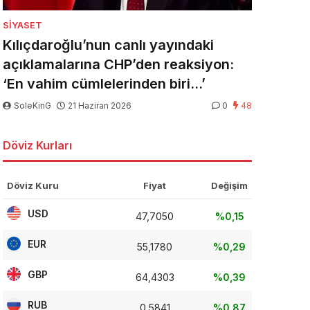
SIYASET
Kılıçdaroğlu’nun canlı yayındaki
açıklamalarına CHP’den reaksiyon:
‘En vahim cümlelerinden biri…’
SoleKinG
21 Haziran 2026
0
48
Döviz Kurları
Döviz Kuru
Fiyat
Değişim
USD
47,7050
%0,15
EUR
55,1780
%0,29
GBP
64,4303
%0,39
RUB
0,5841
%0,87