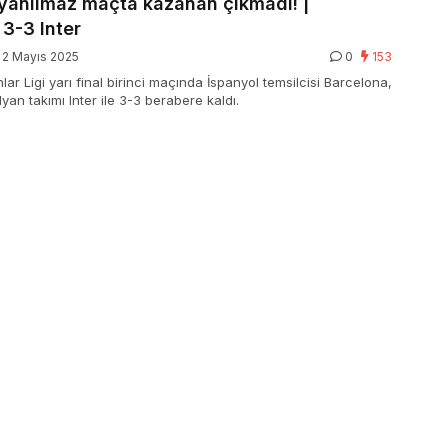
ayanılmaz maçta kazanan çıkmadı! |
3-3 Inter
2 Mayıs 2025
0
153
r Ligi yarı final birinci maçında İspanyol temsilcisi Barcelona,
alyan takımı Inter ile 3-3 berabere kaldı.