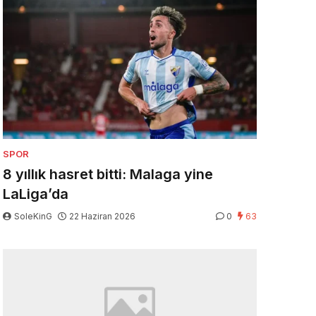
SPOR
8 yıllık hasret bitti: Malaga yine
LaLiga’da
SoleKinG
22 Haziran 2026
0
63