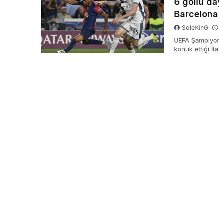
6 gollü d
Barcelona 
SoleKinG
UEFA Şampiyonla
konuk ettiği İt