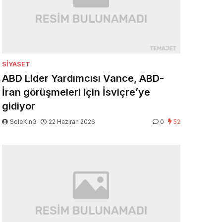
SIYASET
ABD Lider Yardımcısı Vance, ABD-
İran görüşmeleri için İsviçre’ye
gidiyor
SoleKinG
22 Haziran 2026
0
52