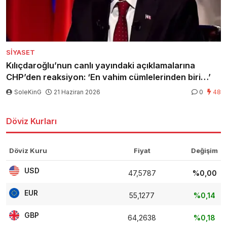
SIYASET
Kılıçdaroğlu’nun canlı yayındaki açıklamalarına
CHP’den reaksiyon: ‘En vahim cümlelerinden biri…’
SoleKinG
21 Haziran 2026
0
48
Döviz Kurları
Döviz Kuru
Fiyat
Değişim
USD
47,5787
%0,00
EUR
55,1277
%0,14
GBP
64,2638
%0,18