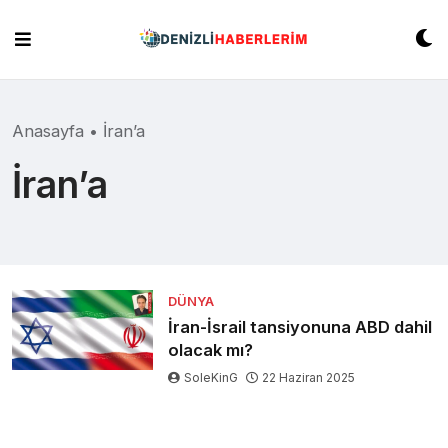
Skip
to
content
Anasayfa
•
İran’a
İran’a
DÜNYA
İran-İsrail tansiyonuna ABD dahil
olacak mı?
SoleKinG
22 Haziran 2025