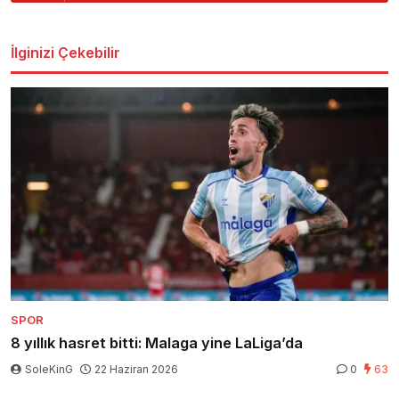
İlginizi Çekebilir
SPOR
8 yıllık hasret bitti: Malaga yine LaLiga’da
SoleKinG
22 Haziran 2026
0
63