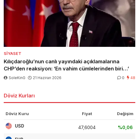
SIYASET
Kılıçdaroğlu’nun canlı yayındaki açıklamalarına
CHP’den reaksiyon: ‘En vahim cümlelerinden biri…’
SoleKinG
21 Haziran 2026
0
48
Döviz Kurları
Döviz Kuru
Fiyat
Değişim
USD
47,6004
%0,06