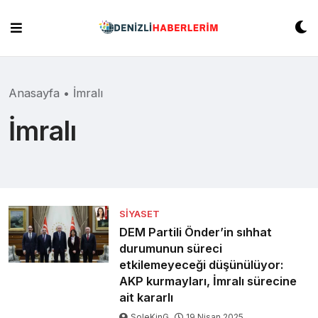
Skip
to
content
Anasayfa
•
İmralı
İmralı
SIYASET
DEM Partili Önder’in sıhhat
durumunun süreci
etkilemeyeceği düşünülüyor:
AKP kurmayları, İmralı sürecine
ait kararlı
SoleKinG
19 Nisan 2025