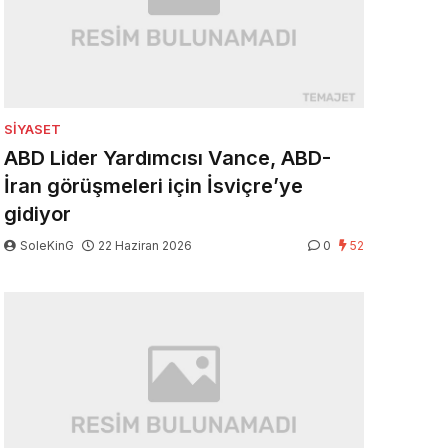
SIYASET
ABD Lider Yardımcısı Vance, ABD-
İran görüşmeleri için İsviçre’ye
gidiyor
SoleKinG
22 Haziran 2026
0
52