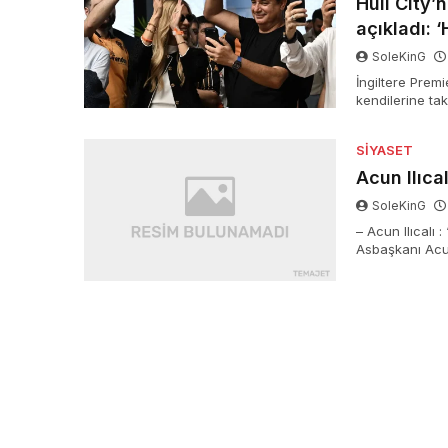
Hull City’
açıkladı: 
SoleKinG
İngiltere Premi
kendilerine tak
kalmak istiyoru
diye konuştu.
SIYASET
Acun Ilıca
SoleKinG
– Acun Ilıcalı
Asbaşkanı Acun
müsabakada yab
haftasında Fe