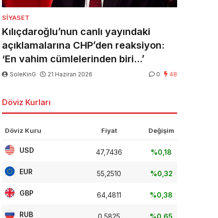
SIYASET
Kılıçdaroğlu’nun canlı yayındaki
açıklamalarına CHP’den reaksiyon:
‘En vahim cümlelerinden biri…’
SoleKinG
21 Haziran 2026
0
48
Döviz Kurları
Döviz Kuru
Fiyat
Değişim
USD
47,7436
%0,18
EUR
55,2510
%0,32
GBP
64,4811
%0,38
RUB
0,5825
%0,65