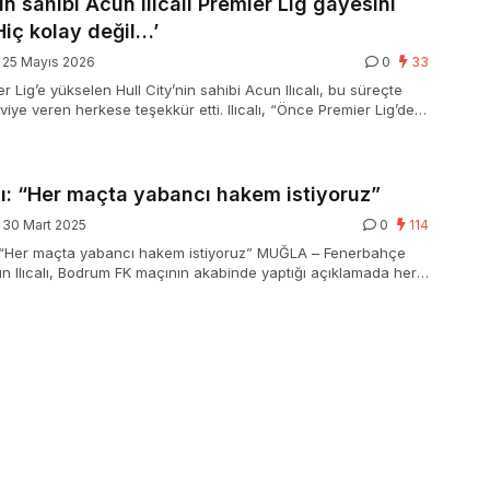
nin sahibi Acun Ilıcalı Premier Lig gayesini
‘Hiç kolay değil…’
25 Mayıs 2026
0
33
er Lig’e yükselen Hull City’nin sahibi Acun Ilıcalı, bu süreçte
viye veren herkese teşekkür etti. Ilıcalı, “Önce Premier Lig’de
z zira hiç kolay değil. 1 sene kalırsan yırtıyorsun, bütçe artıyor”
lı: “Her maçta yabancı hakem istiyoruz”
30 Mart 2025
0
114
 : “Her maçta yabancı hakem istiyoruz” MUĞLA – Fenerbahçe
 Ilıcalı, Bodrum FK maçının akabinde yaptığı açıklamada her
ancı hakem istediklerini açıkladı. Trendyol Üstün Lig’in 29.
nerbahçe …