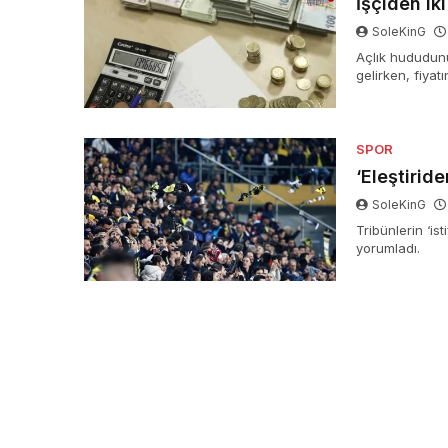
İşçiden iki
SoleKinG
Açlık hududunu
gelirken, fiyat
düzenlenerek M
yapılmasını tal
SPOR
‘Eleştirid
SoleKinG
Tribünlerin ‘i
yorumladı.