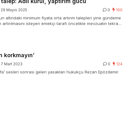
 talep: Adil kurul, yaptırım gücü
29 Mayıs 2025
0
100
n altındaki minimum fiyata orta artırım talepleri yine gündeme
ın artırılmasını isteyen emekçi tarafı öncelikle mevzuatın tekrar
inimum Fiyat Tespit Komisyonu’nun yapısında değişiklik
ep ediyor. Bu mevzuda personel tarafının iki temel talebi var.
en korkmayın’
7 Mart 2023
0
124
stifa’ sesleri sonrası gelen yasakları hukukçu Rezan Epözdemir