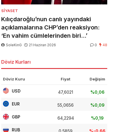
SIYASET
Kılıçdaroğlu’nun canlı yayındaki
açıklamalarına CHP’den reaksiyon:
‘En vahim cümlelerinden biri…’
SoleKinG
21 Haziran 2026
0
48
Döviz Kurları
Döviz Kuru
Fiyat
Değişim
USD
47,6021
%0,06
EUR
55,0656
%0,09
GBP
64,2294
%0,19
RUB
0,5859
%-0,66