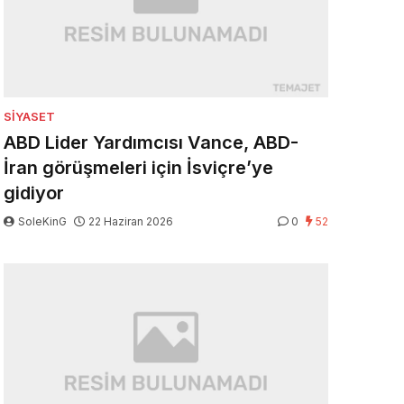
SIYASET
ABD Lider Yardımcısı Vance, ABD-
İran görüşmeleri için İsviçre’ye
gidiyor
SoleKinG
22 Haziran 2026
0
52