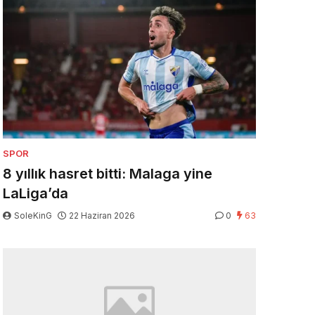
SPOR
8 yıllık hasret bitti: Malaga yine
LaLiga’da
SoleKinG
22 Haziran 2026
0
63