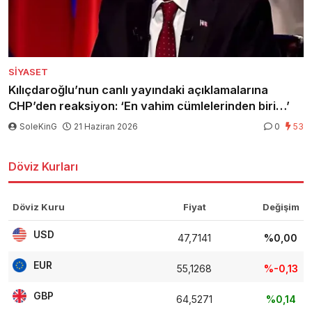
SIYASET
Kılıçdaroğlu’nun canlı yayındaki açıklamalarına
CHP’den reaksiyon: ‘En vahim cümlelerinden biri…’
SoleKinG
21 Haziran 2026
0
53
Döviz Kurları
Döviz Kuru
Fiyat
Değişim
USD
47,7141
%0,00
EUR
55,1268
%-0,13
GBP
64,5271
%0,14