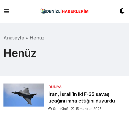
Skip
to
content
Anasayfa
•
Henüz
Henüz
DÜNYA
İran, İsrail’in iki F-35 savaş
uçağını imha ettiğini duyurdu
SoleKinG
15 Haziran 2025