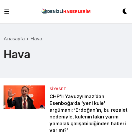
Skip
to
content
Anasayfa
•
Hava
Hava
SIYASET
CHP’li Yavuzyılmaz’dan
Esenboğa’da ‘yeni kule’
argümanı: ‘Erdoğan’ın, bu rezalet
nedeniyle, kulenin lakin yarım
yamalak çalışabildiğinden haberi
var mı?’