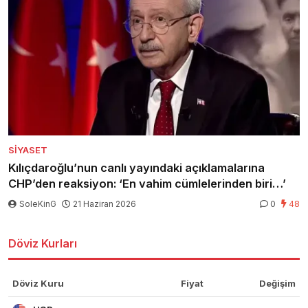
SIYASET
Kılıçdaroğlu’nun canlı yayındaki açıklamalarına
CHP’den reaksiyon: ‘En vahim cümlelerinden biri…’
SoleKinG
21 Haziran 2026
0
48
Döviz Kurları
Döviz Kuru
Fiyat
Değişim