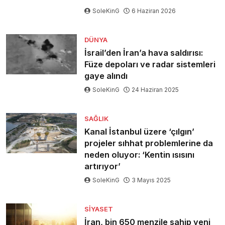
SoleKinG
6 Haziran 2026
DÜNYA
İsrail’den İran’a hava saldırısı:
Füze depoları ve radar sistemleri
gaye alındı
SoleKinG
24 Haziran 2025
SAĞLIK
Kanal İstanbul üzere ‘çılgın’
projeler sıhhat problemlerine da
neden oluyor: ‘Kentin ısısını
artırıyor’
SoleKinG
3 Mayıs 2025
SIYASET
İran, bin 650 menzile sahip yeni