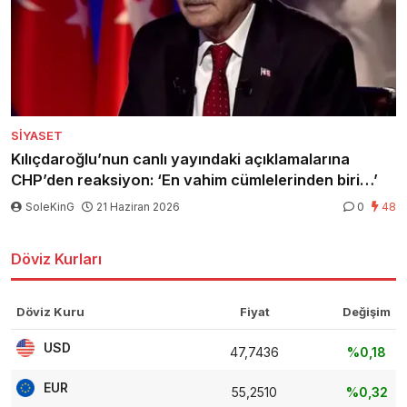
SIYASET
Kılıçdaroğlu’nun canlı yayındaki açıklamalarına
CHP’den reaksiyon: ‘En vahim cümlelerinden biri…’
SoleKinG
21 Haziran 2026
0
48
Döviz Kurları
Döviz Kuru
Fiyat
Değişim
USD
47,7436
%0,18
EUR
55,2510
%0,32