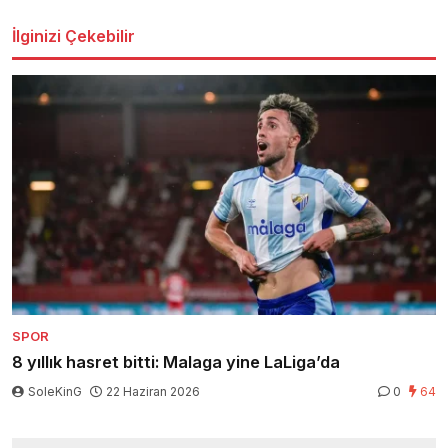
İlginizi Çekebilir
SPOR
8 yıllık hasret bitti: Malaga yine LaLiga’da
SoleKinG
22 Haziran 2026
0
64