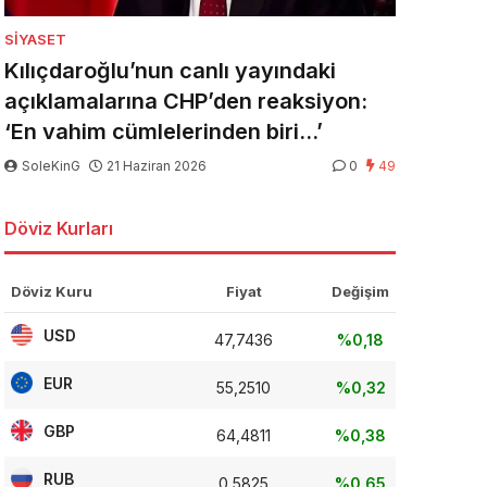
SIYASET
Kılıçdaroğlu’nun canlı yayındaki
açıklamalarına CHP’den reaksiyon:
‘En vahim cümlelerinden biri…’
SoleKinG
21 Haziran 2026
0
49
Döviz Kurları
Döviz Kuru
Fiyat
Değişim
USD
47,7436
%0,18
EUR
55,2510
%0,32
GBP
64,4811
%0,38
RUB
0,5825
%0,65