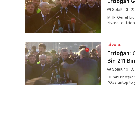
Erdoğan Ga
SoleKinG
MHP Genel Lide
ziyaret ettikt
“Devletinize i
tabirlerini kulla
SIYASET
Erdoğan: 
Bin 211 Bin
SoleKinG
Cumhurbaşkanı
“Gaziantep’te 
tamamlandı. Bu
binanın yıkık, 
bin 549 bina il
edildi” dedi.