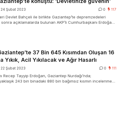
ziantep’te konuştu: ‘Devletinize güvenin’
24 Şubat 2023
0
117
ri Devlet Bahçeli ile birlikte Gaziantep’te depremzedeleri
en sonra açıklamalarda bulunan AKP’li Cumhurbaşkanı Erdoğan,
timadın. Gaziantep’i daha güçlü biçimde ayağa kaldıracağız”
ndı.
Gaziantep’te 37 Bin 645 Kısımdan Oluşan 16
a Yıkık, Acil Yıkılacak ve Ağır Hasarlı
22 Şubat 2023
0
111
 Recep Tayyip Erdoğan, Gaziantep Nurdağı’nda;
yaklaşık 243 bin binadaki 880 bin bağımsız kısmın incelenmesi
na nazaran, 37 bin 645 bağımsız kısımdan oluşan 16 bin 211
acil yıkılacak ve ağır hasarlı olduğu görüldü. Nurdağı’nda ise, 5
e 13 bin 463 bağımsız kısmın kullanıma elverişli olmadığı tespit