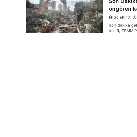
Son Dakika
öngören ka
SoleKinG
Son dakika ge
teklifi, TBMM 