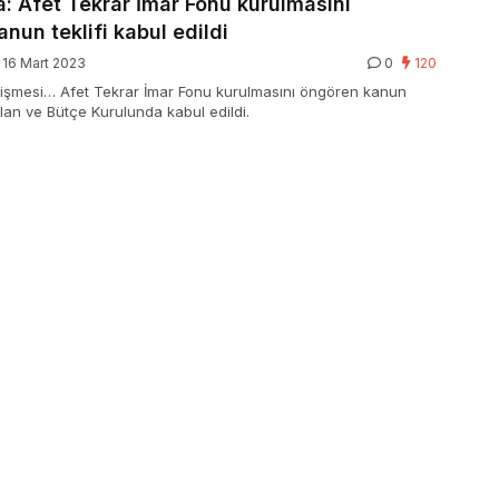
: Afet Tekrar İmar Fonu kurulmasını
nun teklifi kabul edildi
16 Mart 2023
0
120
lişmesi… Afet Tekrar İmar Fonu kurulmasını öngören kanun
Plan ve Bütçe Kurulunda kabul edildi.