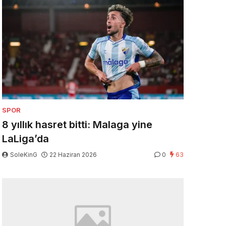
SPOR
8 yıllık hasret bitti: Malaga yine
LaLiga’da
SoleKinG
22 Haziran 2026
0
63