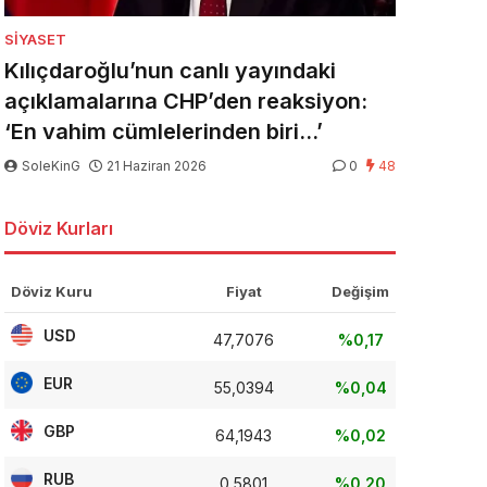
SIYASET
Kılıçdaroğlu’nun canlı yayındaki
açıklamalarına CHP’den reaksiyon:
‘En vahim cümlelerinden biri…’
SoleKinG
21 Haziran 2026
0
48
Döviz Kurları
Döviz Kuru
Fiyat
Değişim
USD
47,7076
%0,17
EUR
55,0394
%0,04
GBP
64,1943
%0,02
RUB
0,5801
%0,20