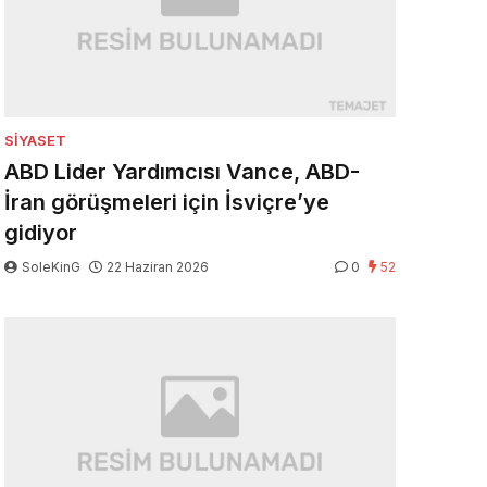
SIYASET
ABD Lider Yardımcısı Vance, ABD-
İran görüşmeleri için İsviçre’ye
gidiyor
SoleKinG
22 Haziran 2026
0
52