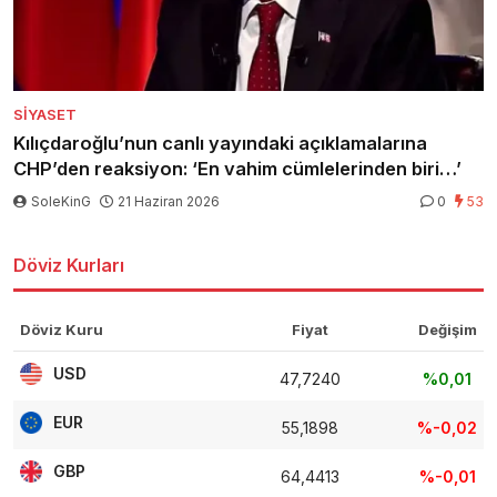
SIYASET
Kılıçdaroğlu’nun canlı yayındaki açıklamalarına
CHP’den reaksiyon: ‘En vahim cümlelerinden biri…’
SoleKinG
21 Haziran 2026
0
53
Döviz Kurları
Döviz Kuru
Fiyat
Değişim
USD
47,7240
%0,01
EUR
55,1898
%-0,02
GBP
64,4413
%-0,01