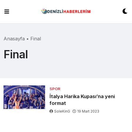
Skip
to
content
Anasayfa
•
Final
Final
SPOR
İtalya Harika Kupası’na yeni
format
SoleKinG
19 Mart 2023