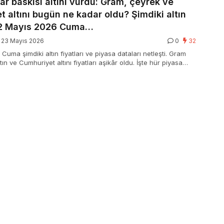
ar baskısı altını vurdu: Gram, çeyrek ve
 altını bugün ne kadar oldu? Şimdiki altın
 22 Mayıs 2026 Cuma…
23 Mayıs 2026
0
32
uma şimdiki altın fiyatları ve piyasa dataları netleşti. Gram
ltın ve Cumhuriyet altını fiyatları aşikâr oldu. İşte hür piyasa
ırlanan 22 Mayıs 2026 Cuma aktüel altın fiyatları listesi ve