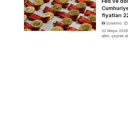
Fed ve dol
Cumhuriyet
fiyatları
SoleKinG
22 Mayıs 2026 C
altın, çeyrek a
datalarıyla haz
satış sayıları…