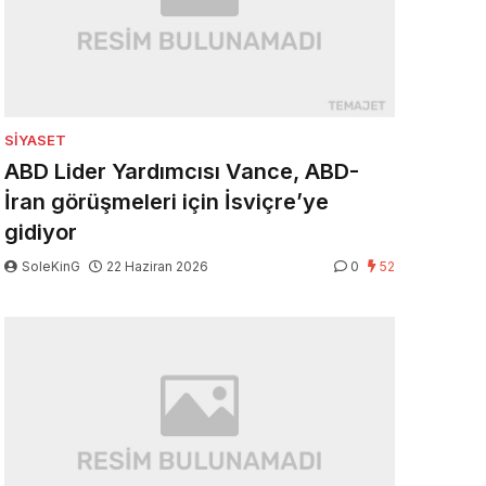
SIYASET
ABD Lider Yardımcısı Vance, ABD-
İran görüşmeleri için İsviçre’ye
gidiyor
SoleKinG
22 Haziran 2026
0
52