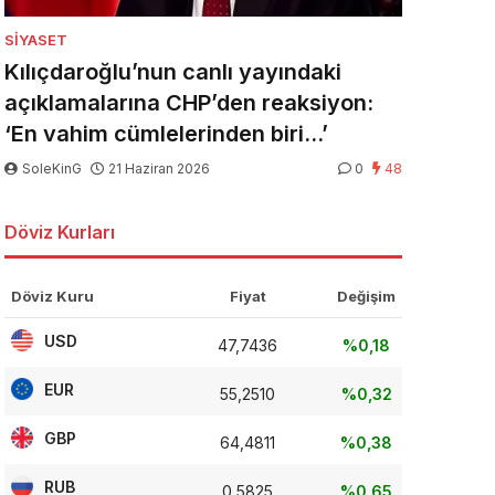
SIYASET
Kılıçdaroğlu’nun canlı yayındaki
açıklamalarına CHP’den reaksiyon:
‘En vahim cümlelerinden biri…’
SoleKinG
21 Haziran 2026
0
48
Döviz Kurları
Döviz Kuru
Fiyat
Değişim
USD
47,7436
%0,18
EUR
55,2510
%0,32
GBP
64,4811
%0,38
RUB
0,5825
%0,65