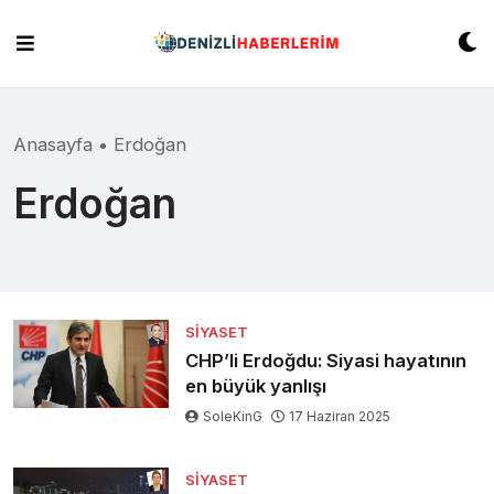
Skip
to
content
Anasayfa
•
Erdoğan
Erdoğan
SIYASET
CHP’li Erdoğdu: Siyasi hayatının
en büyük yanlışı
SoleKinG
17 Haziran 2025
SIYASET