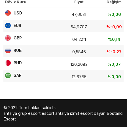
Döviz Kuru
Fiyat
Değişim
USD
47,6031
%0,06
EUR
54,9707
%-0,09
GBP
64,2211
%0,14
RUB
0,5846
%-0,27
BHD
126,2682
%0,07
SAR
12,6785
%0,09
© 2022 Tüm hakları saklıdır.
antalya grup escort
escort antalya
izmit escort bayan
Bostancı
Escort