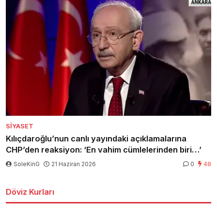
SIYASET
Kılıçdaroğlu’nun canlı yayındaki açıklamalarına
CHP’den reaksiyon: ‘En vahim cümlelerinden biri…’
SoleKinG
21 Haziran 2026
0
48
Döviz Kurları