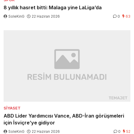
8 yıllık hasret bitti: Malaga yine LaLiga’da
SoleKinG
22 Haziran 2026
0
63
SIYASET
ABD Lider Yardımcısı Vance, ABD-İran görüşmeleri
için İsviçre’ye gidiyor
SoleKinG
22 Haziran 2026
0
52