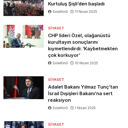
Kurtuluş Şişli’den başladı
SoleKinG
11 Nisan 2025
SIYASET
CHP lideri Özel, olağanüstü
kurultayın sonuçlarını
kıymetlendirdi: ‘Kaybetmekten
çok korkuyor’
SoleKinG
10 Nisan 2025
SIYASET
Adalet Bakanı Yılmaz Tunç’tan
İsrail Dışişleri Bakanı’na sert
reaksiyon
SoleKinG
1 Nisan 2025
SIYASET