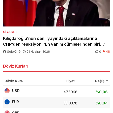
SIYASET
Kılıçdaroğlu’nun canlı yayındaki açıklamalarına
CHP’den reaksiyon: ‘En vahim cümlelerinden biri…’
SoleKinG
21 Haziran 2026
0
48
Döviz Kurları
Döviz Kuru
Fiyat
Değişim
USD
47,5968
%0,06
EUR
55,0378
%0,04
GBP