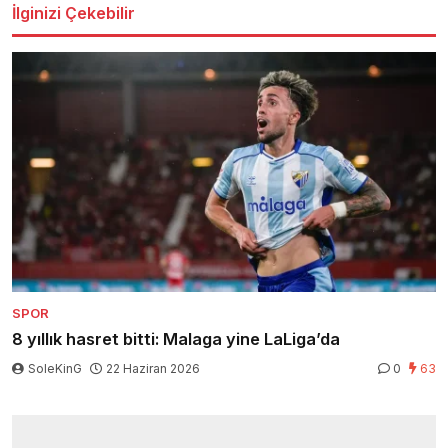
İlginizi Çekebilir
SPOR
8 yıllık hasret bitti: Malaga yine LaLiga’da
SoleKinG
22 Haziran 2026
0
63