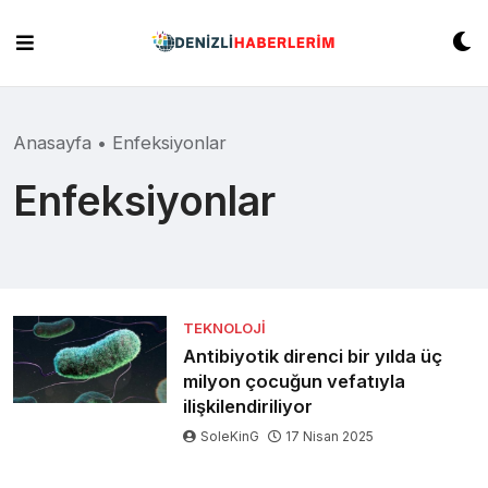
Skip
to
content
Anasayfa
•
Enfeksiyonlar
Enfeksiyonlar
TEKNOLOJI
Antibiyotik direnci bir yılda üç
milyon çocuğun vefatıyla
ilişkilendiriliyor
SoleKinG
17 Nisan 2025