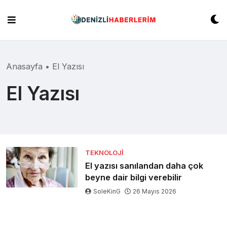
Skip
to
content
Anasayfa
•
El Yazısı
El Yazısı
TEKNOLOJI
El yazısı sanılandan daha çok
beyne dair bilgi verebilir
SoleKinG
26 Mayıs 2026