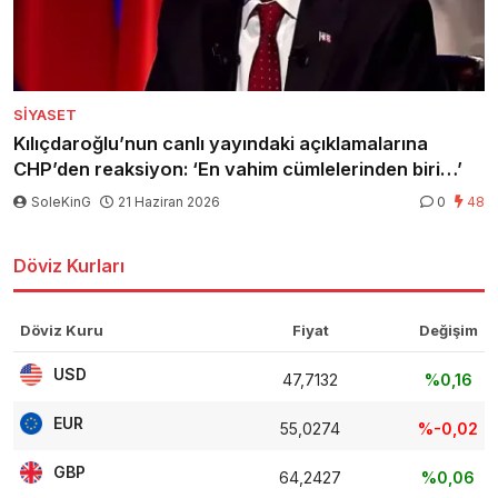
SIYASET
Kılıçdaroğlu’nun canlı yayındaki açıklamalarına
CHP’den reaksiyon: ‘En vahim cümlelerinden biri…’
SoleKinG
21 Haziran 2026
0
48
Döviz Kurları
Döviz Kuru
Fiyat
Değişim
USD
47,7132
%0,16
EUR
55,0274
%-0,02
GBP
64,2427
%0,06