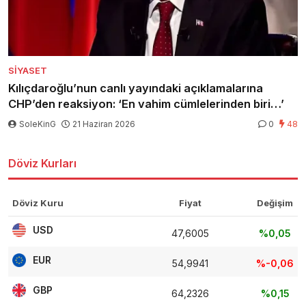
SIYASET
Kılıçdaroğlu’nun canlı yayındaki açıklamalarına
CHP’den reaksiyon: ‘En vahim cümlelerinden biri…’
SoleKinG
21 Haziran 2026
0
48
Döviz Kurları
Döviz Kuru
Fiyat
Değişim
USD
47,6005
%0,05
EUR
54,9941
%-0,06
GBP
64,2326
%0,15