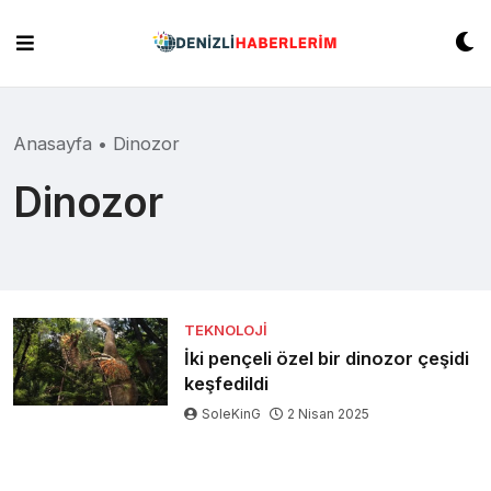
Skip
to
content
Anasayfa
•
Dinozor
Dinozor
TEKNOLOJI
İki pençeli özel bir dinozor çeşidi
keşfedildi
SoleKinG
2 Nisan 2025