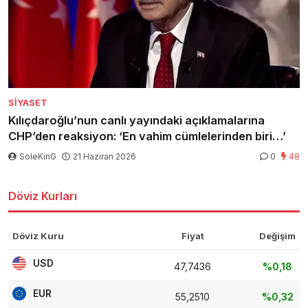
SIYASET
Kılıçdaroğlu’nun canlı yayındaki açıklamalarına
CHP’den reaksiyon: ‘En vahim cümlelerinden biri…’
SoleKinG
21 Haziran 2026
0
48
Döviz Kurları
Döviz Kuru
Fiyat
Değişim
USD
47,7436
%0,18
EUR
55,2510
%0,32