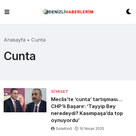
Skip
to
content
Anasayfa
•
Cunta
Cunta
SIYASET
Meclis’te ‘cunta’ tartışması…
CHP’li Başarır: ‘Tayyip Bey
neredeydi? Kasımpaşa’da top
oynuyordu’
SoleKinG
10 Nisan 2025