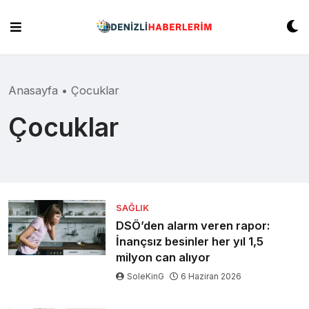
Skip
to
content
Anasayfa
•
Çocuklar
Çocuklar
SAĞLIK
DSÖ’den alarm veren rapor:
İnançsız besinler her yıl 1,5
milyon can alıyor
SoleKinG
6 Haziran 2026