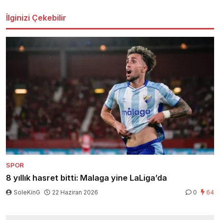
İlginizi Çekebilir
SPOR
8 yıllık hasret bitti: Malaga yine LaLiga’da
SoleKinG
22 Haziran 2026
0
64