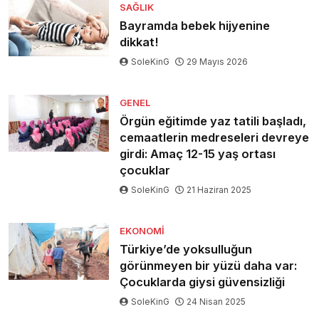
SAĞLIK
Bayramda bebek hijyenine
dikkat!
SoleKinG
29 Mayıs 2026
GENEL
Örgün eğitimde yaz tatili başladı,
cemaatlerin medreseleri devreye
girdi: Amaç 12-15 yaş ortası
çocuklar
SoleKinG
21 Haziran 2025
EKONOMI
Türkiye’de yoksulluğun
görünmeyen bir yüzü daha var:
Çocuklarda giysi güvensizliği
SoleKinG
24 Nisan 2025