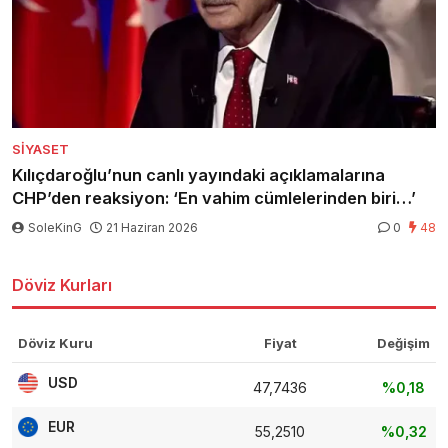
SIYASET
Kılıçdaroğlu’nun canlı yayındaki açıklamalarına
CHP’den reaksiyon: ‘En vahim cümlelerinden biri…’
SoleKinG
21 Haziran 2026
0
48
Döviz Kurları
Döviz Kuru
Fiyat
Değişim
USD
47,7436
%0,18
EUR
55,2510
%0,32