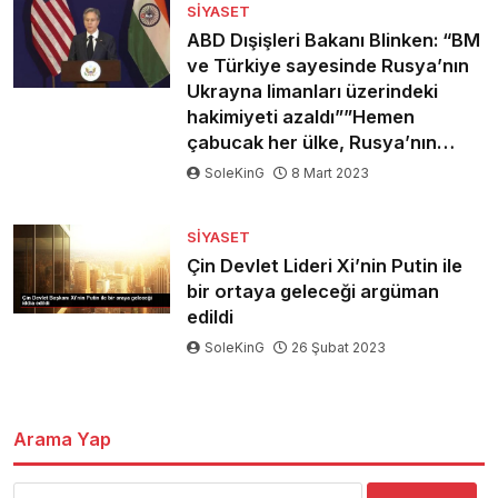
SIYASET
ABD Dışişleri Bakanı Blinken: “BM
ve Türkiye sayesinde Rusya’nın
Ukrayna limanları üzerindeki
hakimiyeti azaldı””Hemen
çabucak her ülke, Rusya’nın…
SoleKinG
8 Mart 2023
SIYASET
Çin Devlet Lideri Xi’nin Putin ile
bir ortaya geleceği argüman
edildi
SoleKinG
26 Şubat 2023
Arama Yap
Arama: