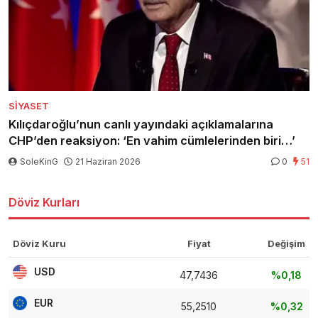
SIYASET
Kılıçdaroğlu’nun canlı yayındaki açıklamalarına
CHP’den reaksiyon: ‘En vahim cümlelerinden biri…’
SoleKinG
21 Haziran 2026
0
51
Döviz Kurları
Döviz Kuru
Fiyat
Değişim
USD
47,7436
%0,18
EUR
55,2510
%0,32