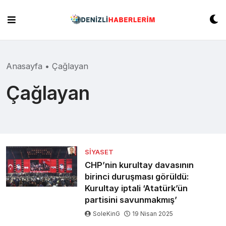
Skip
to
content
Anasayfa
•
Çağlayan
Çağlayan
SIYASET
CHP’nin kurultay davasının
birinci duruşması görüldü:
Kurultay iptali ‘Atatürk’ün
partisini savunmakmış’
SoleKinG
19 Nisan 2025