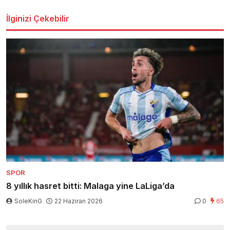
İlginizi Çekebilir
SPOR
8 yıllık hasret bitti: Malaga yine LaLiga’da
SoleKinG
22 Haziran 2026
0
65