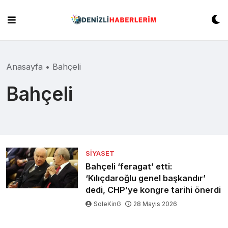
Skip
to
content
Anasayfa
•
Bahçeli
Bahçeli
SIYASET
Bahçeli ‘feragat’ etti:
‘Kılıçdaroğlu genel başkandır’
dedi, CHP’ye kongre tarihi önerdi
SoleKinG
28 Mayıs 2026