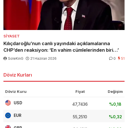
SIYASET
Kılıçdaroğlu’nun canlı yayındaki açıklamalarına
CHP’den reaksiyon: ‘En vahim cümlelerinden biri…’
SoleKinG
21 Haziran 2026
0
51
Döviz Kurları
Döviz Kuru
Fiyat
Değişim
USD
47,7436
%0,18
EUR
55,2510
%0,32
GBP