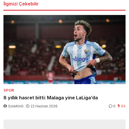
İlginizi Çekebilir
SPOR
8 yıllık hasret bitti: Malaga yine LaLiga’da
SoleKinG
22 Haziran 2026
0
64