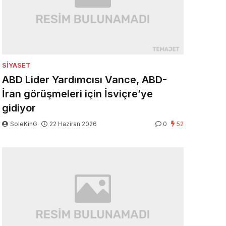
SIYASET
ABD Lider Yardımcısı Vance, ABD-
İran görüşmeleri için İsviçre’ye
gidiyor
SoleKinG
22 Haziran 2026
0
52