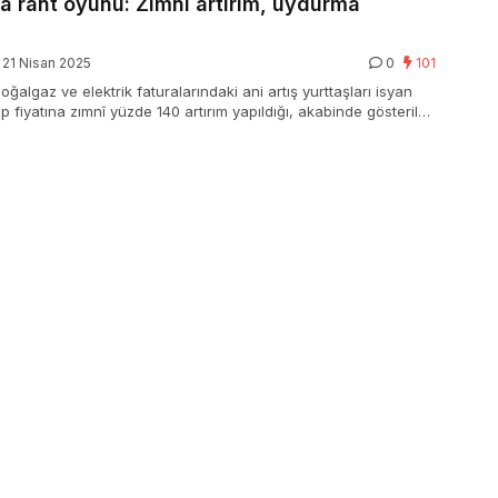
a rant oyunu: Zımnî artırım, uydurma
21 Nisan 2025
0
101
ğalgaz ve elektrik faturalarındaki ani artış yurttaşları isyan
üp fiyatına zımnî yüzde 140 artırım yapıldığı, akabinde gösterilen
devlet desteği” ile kamu kaynaklarının güç şirketlerine
bileceği argümanı gündemde.