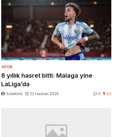
SPOR
8 yıllık hasret bitti: Malaga yine
LaLiga’da
SoleKinG
22 Haziran 2026
0
63