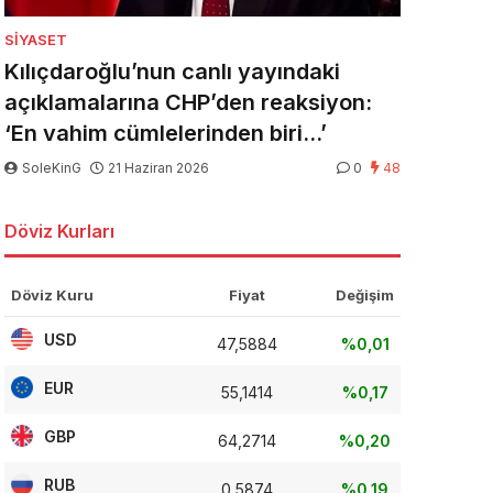
SIYASET
Kılıçdaroğlu’nun canlı yayındaki
açıklamalarına CHP’den reaksiyon:
‘En vahim cümlelerinden biri…’
SoleKinG
21 Haziran 2026
0
48
Döviz Kurları
Döviz Kuru
Fiyat
Değişim
USD
47,5884
%0,01
EUR
55,1414
%0,17
GBP
64,2714
%0,20
RUB
0,5874
%0,19