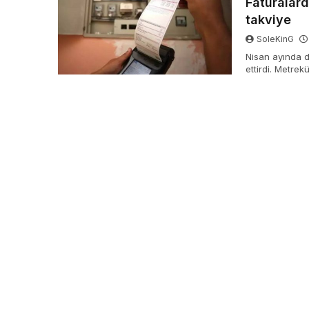
Faturalard
takviye
SoleKinG
Nisan ayında do
ettirdi. Metrek
yüzde 59’luk “
aktarılmış ola