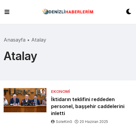
Skip
to
content
Anasayfa
•
Atalay
Atalay
EKONOMI
İktidarın teklifini reddeden
personel, başşehir caddelerini
inletti
SoleKinG
20 Haziran 2025