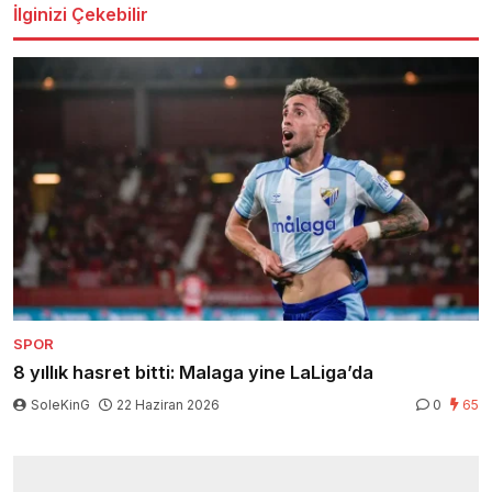
İlginizi Çekebilir
SPOR
8 yıllık hasret bitti: Malaga yine LaLiga’da
SoleKinG
22 Haziran 2026
0
65