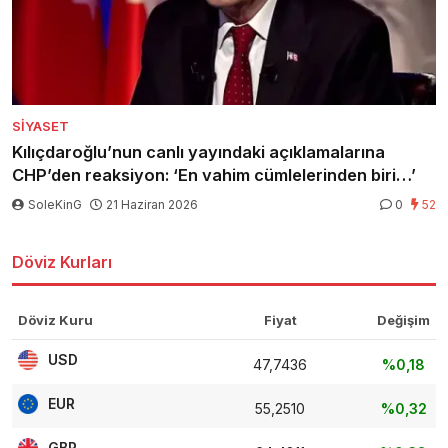
SIYASET
Kılıçdaroğlu’nun canlı yayındaki açıklamalarına
CHP’den reaksiyon: ‘En vahim cümlelerinden biri…’
SoleKinG
21 Haziran 2026
0
52
Döviz Kurları
Döviz Kuru
Fiyat
Değişim
USD
47,7436
%0,18
EUR
55,2510
%0,32
GBP