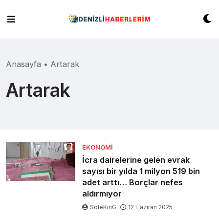
Skip
to
content
Anasayfa
•
Artarak
Artarak
EKONOMI
İcra dairelerine gelen evrak
sayısı bir yılda 1 milyon 519 bin
adet arttı… Borçlar nefes
aldırmıyor
SoleKinG
12 Haziran 2025