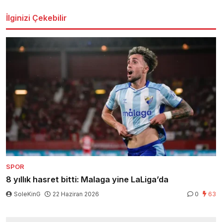
İlginizi Çekebilir
SPOR
8 yıllık hasret bitti: Malaga yine LaLiga’da
SoleKinG
22 Haziran 2026
0
63