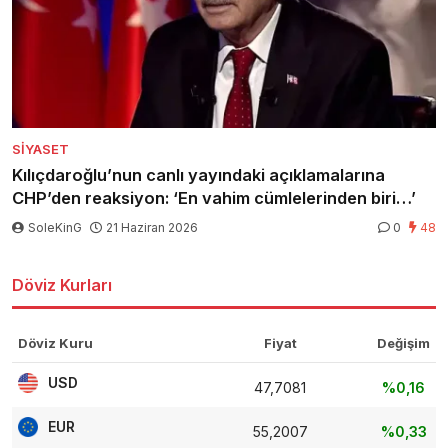
SIYASET
Kılıçdaroğlu’nun canlı yayındaki açıklamalarına
CHP’den reaksiyon: ‘En vahim cümlelerinden biri…’
SoleKinG
21 Haziran 2026
0
48
Döviz Kurları
Döviz Kuru
Fiyat
Değişim
USD
47,7081
%0,16
EUR
55,2007
%0,33